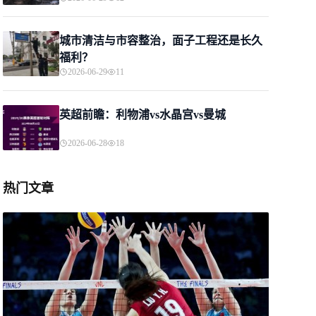
城市清洁与市容整治，面子工程还是长久
福利？
2026-06-29
11
英超前瞻：利物浦vs水晶宫vs曼城
2026-06-28
18
热门文章