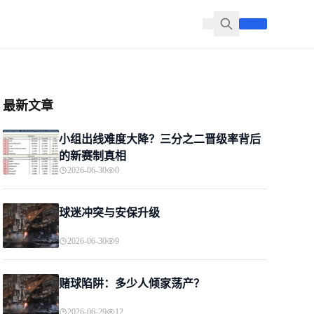
最新文章
小组出线难度大降？三分之二晋级率背后
的新赛制真相
2026-06-30
0
球迷冲突与安保升级
2026-06-30
9
赌球陷阱：多少人倾家荡产？
2026-06-29
12