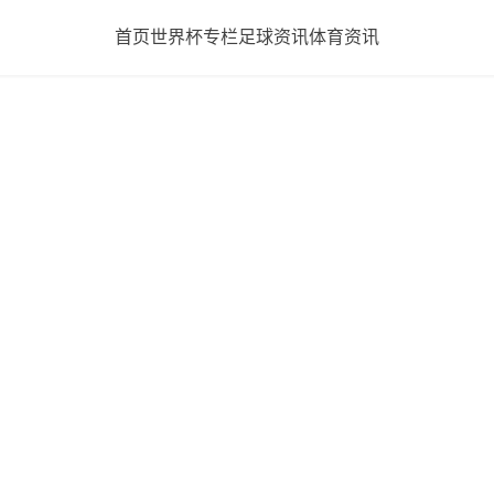
首页
世界杯专栏
足球资讯
体育资讯