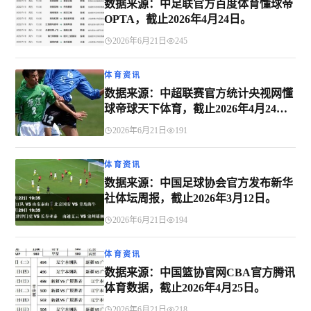
数据来源：中足联官方百度体育懂球帝
OPTA，截止2026年4月24日。
2026年6月21日
245
体育资讯
数据来源：中超联赛官方统计央视网懂
球帝球天下体育，截止2026年4月24
日。
2026年6月21日
191
体育资讯
数据来源：中国足球协会官方发布新华
社体坛周报，截止2026年3月12日。
2026年6月21日
194
体育资讯
数据来源：中国篮协官网CBA官方腾讯
体育数据，截止2026年4月25日。
2026年6月21日
218