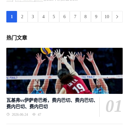
1
2
3
4
5
6
7
8
9
10
热门文章
01
瓦基弗vs伊萨奇巴希，费内巴切、费内巴切、
费内巴切、费内巴切
2026-06-24
47