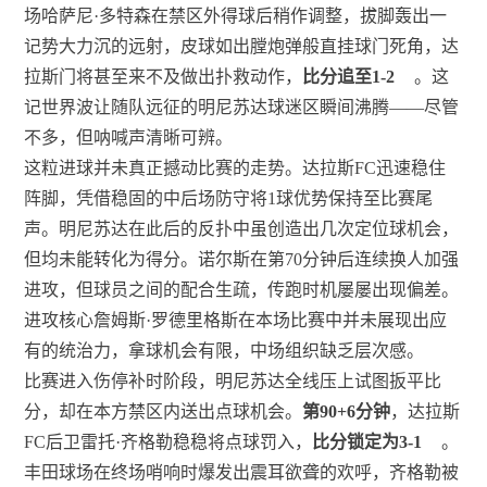
场哈萨尼·多特森在禁区外得球后稍作调整，拔脚轰出一
记势大力沉的远射，皮球如出膛炮弹般直挂球门死角，达
拉斯门将甚至来不及做出扑救动作，
比分追至1-2
。这
记世界波让随队远征的明尼苏达球迷区瞬间沸腾——尽管
不多，但呐喊声清晰可辨。
这粒进球并未真正撼动比赛的走势。达拉斯FC迅速稳住
阵脚，凭借稳固的中后场防守将1球优势保持至比赛尾
声。明尼苏达在此后的反扑中虽创造出几次定位球机会，
但均未能转化为得分。诺尔斯在第70分钟后连续换人加强
进攻，但球员之间的配合生疏，传跑时机屡屡出现偏差。
进攻核心詹姆斯·罗德里格斯在本场比赛中并未展现出应
有的统治力，拿球机会有限，中场组织缺乏层次感。
比赛进入伤停补时阶段，明尼苏达全线压上试图扳平比
分，却在本方禁区内送出点球机会。
第90+6分钟
，达拉斯
FC后卫雷托·齐格勒稳稳将点球罚入，
比分锁定为3-1
。
丰田球场在终场哨响时爆发出震耳欲聋的欢呼，齐格勒被