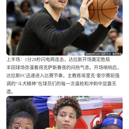
上半场：1分28秒闪电两连击，达拉斯开场奠定胜局
丰田球场弥漫着得克萨斯春夜的闷热气息。开场哨响后，
达拉斯FC迅速进入比赛节奏，主教练埃里克·奎尔赛前强
调的“斗犬精神”在球员们的每一次逼抢和冲刺中显露无
遗。