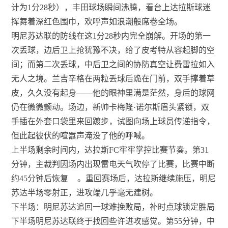
计为1分28秒），丰田球场瞬间沸腾，看台上达拉斯球迷
挥舞着深红色围巾，欢呼声如浪潮般席卷全场。
明尼苏达联的防线在这1分28秒内完全崩解。开场的第一
次丢球，边后卫上抢犹豫不决，给了皮考特从容起脚的空
间；而第二次丢球，中后卫之间的协防真空让费雷拉如入
无人之境。兰吉辛格在两粒丢球后跪在门前，双手撑着草
皮，久久没有起身——他的眼神里满是茫然，身后的球网
仍在微微颤动。场边，新帅卡梅隆·诺尔斯眉头紧锁，双
手插在外套口袋里来回踱步，试图向场上球员传递指令，
但此起彼伏的喧嚣声淹没了他的呼喊。
上半场剩余时间内，达拉斯FC牢牢掌控比赛节奏。第31
分钟，主裁判因场内出现雷电天气吹停了比赛，比赛中断
约45分钟后恢复
。重回赛场后，达拉斯继续施压，明尼
苏达半场零射正，进攻端几乎毫无建树。
下半场：明尼苏达追回一球难挽败局，补时点球锁定胜局
下半场明尼苏达联终于找回些许进攻感觉。第55分钟，中