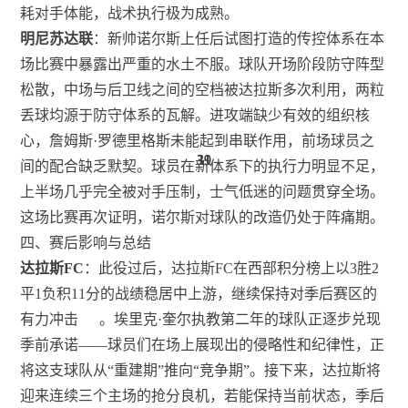
耗对手体能，战术执行极为成熟。
明尼苏达联
：新帅诺尔斯上任后试图打造的传控体系在本
场比赛中暴露出严重的水土不服。球队开场阶段防守阵型
松散，中场与后卫线之间的空档被达拉斯多次利用，两粒
丢球均源于防守体系的瓦解。进攻端缺少有效的组织核
心，詹姆斯·罗德里格斯未能起到串联作用，前场球员之
39
39
11
11
11
间的配合缺乏默契。球员在新体系下的执行力明显不足，
上半场几乎完全被对手压制，士气低迷的问题贯穿全场。
这场比赛再次证明，诺尔斯对球队的改造仍处于阵痛期。
四、赛后影响与总结
达拉斯FC
：此役过后，达拉斯FC在西部积分榜上以3胜2
平1负积11分的战绩稳居中上游，继续保持对季后赛区的
有力冲击
。埃里克·奎尔执教第二年的球队正逐步兑现
季前承诺——球员们在场上展现出的侵略性和纪律性，正
将这支球队从“重建期”推向“竞争期”。接下来，达拉斯将
迎来连续三个主场的抢分良机，若能保持当前状态，季后