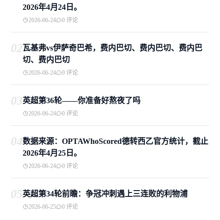
2026年4月24日。
2026-06-24
0 评论
02
瓦基弗vs伊萨奇巴希，费内巴切、费内巴切、费内巴
切、费内巴切
2026-06-24
0 评论
03
英超第36轮——你准备好熬夜了吗
2026-06-24
0 评论
04
数据来源：OPTAWhoScored德转西乙官方统计，截止
2026年4月25日。
2026-06-24
0 评论
05
英超第34轮前瞻：争冠冲刺遇上三连败的利物浦
2026-06-25
0 评论