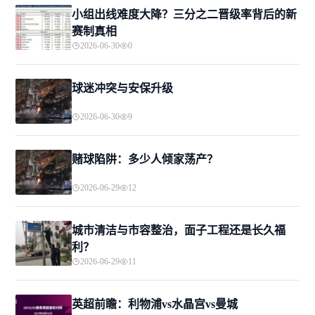
小组出线难度大降？三分之二晋级率背后的新
赛制真相
2026-06-30
0
球迷冲突与安保升级
2026-06-30
9
赌球陷阱：多少人倾家荡产？
2026-06-29
12
城市清洁与市容整治，面子工程还是长久福
利？
2026-06-29
11
英超前瞻：利物浦vs水晶宫vs曼城