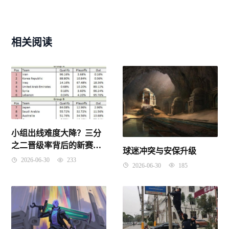
相关阅读
小组出线难度大降？三分
之二晋级率背后的新赛制
球迷冲突与安保升级
真相
2026-06-30
233
2026-06-30
185