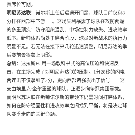
赛席位可期。
明尼苏达联
：诺尔斯上任后遭遇开门黑，球队目前仅积8
分排在西部中下游
。这场失利暴露了球队在攻防两端
的多重顽疾：防守组织混乱、中场控制力缺失、进攻效率
低下。新帅体系尚处于磨合阶段，球员对新战术的执行力
明显不足。若无法在接下来几轮迅速调整，明尼苏达的季
后赛前景将蒙上阴影。
总结
：达拉斯FC用一场教科书式的高位压迫和快速反
击，在主场完成了对明尼苏达联的压制。1分28秒的闪电
两连击不仅拿到了3分，更向西部诸强发出了信号——这
支由埃里克·奎尔重塑的球队，正逐步向争冠集团靠拢。
而明尼苏达联在新帅诺尔斯的带领下仍需时间打磨体系，
如何在防守稳固性和进攻效率之间找到平衡，将是决定球
队赛季走向的关键命题。