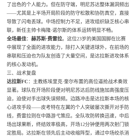
了出色的个人能力。但在防守端，明尼苏达整体漏洞频出
——尤其是上半场开局阶段的防守松散和协防真空，直接
导致了闪电丢球。中场控制力不足，进攻组织缺乏核心串
联，新任主帅卡梅隆·诺尔斯的体系运转明显不畅。
全场最佳
：
赫苏斯·费雷拉
。这位23岁的美国国脚在比赛
中展现了全面的进攻能力，除打入关键进球外，在前场的
串联和压迫也为队友创造了大量空间，是达拉斯进攻体系
的核心发动机。
三、战术复盘
达拉斯FC
：主教练埃里克·奎尔布置的高位逼抢战术奏效
显著。球队在开场阶段便对明尼苏达后防线施加高强度压
迫，迫使对手出球失误频频。边路冲击是达拉斯本场的核
心进攻手段——皮考特在左翼的个人突破屡次撕开对手防
线，费雷拉则在中路游弋策应。全队攻防转换迅速，中后
场出球果断，终结效率极高，开场12分钟便用两次射门锁
定胜局。达拉斯在领先后主动收缩阵型，通过中场绞杀消