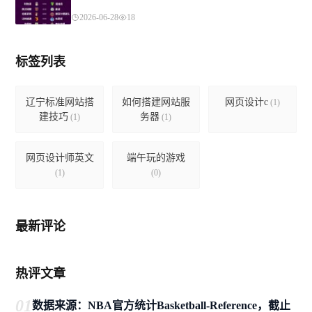
2026-06-28
18
标签列表
辽宁标准网站搭
如何搭建网站服
网页设计c
(1)
建技巧
务器
(1)
(1)
网页设计师英文
端午玩的游戏
(1)
(0)
最新评论
热评文章
01
数据来源：NBA官方统计Basketball-Reference，截止