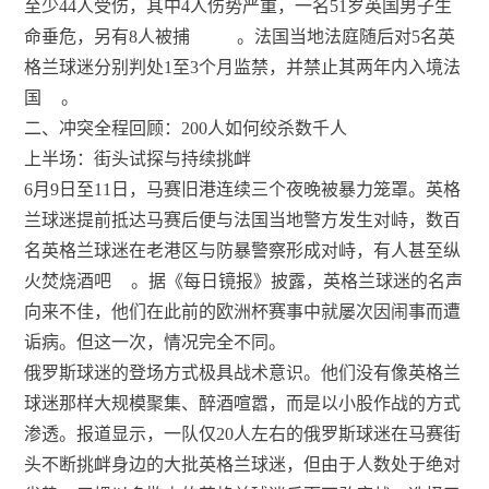
至少44人受伤，其中4人伤势严重，一名51岁英国男子生
命垂危，另有8人被捕
。法国当地法庭随后对5名英
格兰球迷分别判处1至3个月监禁，并禁止其两年内入境法
国
。
二、冲突全程回顾：200人如何绞杀数千人
上半场：街头试探与持续挑衅
6月9日至11日，马赛旧港连续三个夜晚被暴力笼罩。英格
兰球迷提前抵达马赛后便与法国当地警方发生对峙，数百
名英格兰球迷在老港区与防暴警察形成对峙，有人甚至纵
火焚烧酒吧
。据《每日镜报》披露，英格兰球迷的名声
向来不佳，他们在此前的欧洲杯赛事中就屡次因闹事而遭
诟病。但这一次，情况完全不同。
俄罗斯球迷的登场方式极具战术意识。他们没有像英格兰
球迷那样大规模聚集、醉酒喧嚣，而是以小股作战的方式
渗透。报道显示，一队仅20人左右的俄罗斯球迷在马赛街
头不断挑衅身边的大批英格兰球迷，但由于人数处于绝对