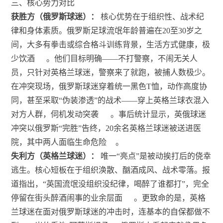
三、核心势力对比
获胜方（俄罗斯球迷）：
核心优势在于组织性、战术纪
律和身体素质。俄罗斯足球流氓年龄普遍在20至30岁之
间，大多有拳击或综合格斗训练背景，生活方式健康，极
少饮酒
。他们目标明确——不打警察，不闹无关人
员，只针对英格兰球迷，警察来了就跑，被捕人数极少。
在冲突现场，俄罗斯球迷穿着统一黑色T恤，动作高度协
同，甚至采取“伪装渗透”的战术——穿上英格兰球衣混入
对方人群，伺机发动突袭
。事后统计显示，英俄球迷
冲突以俄罗斯“完胜”告终，20余名英格兰球迷被送进医
院，其中两人面临生命危险
。
失利方（英格兰球迷）：
唯一“亮点”是被动挨打后的侥幸
逃生。核心短板在于组织涣散、酗酒成风、战术零落。报
道指出，“英国流氓没组织没纪律，喝醉了谁都打”，完全
停留在街头醉酒闹事的业余层面
。更致命的是，英格
兰球迷在面对俄罗斯球迷的冲击时，连基本的自保都做不