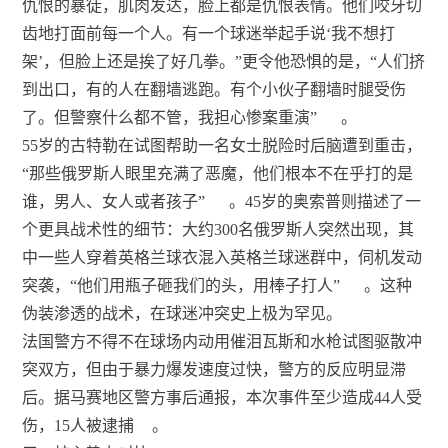
仇恨的暴徒，肌肉发达，脸上都是仇恨表情。他们咬牙切
齿地打面前每一个人。有一个球迷举起手说‘我不想打
架’，但脸上还是挨了好几拳。”更令他恐惧的是，“人们挤
到出口，有的人在翻墙逃跑。有个小伙子翻墙时腿受伤
了。但警察什么都不管，我担心惨案重演”
。
55岁的古特勒在试图帮助一名女士脱险时后脑遭到重击，
“那些俄罗斯人眼里充满了恶魔，他们根本不在乎打的是
谁，男人、女人或者孩子”
。45岁的奥索普则描述了一
个更具战术性的细节：大约300名俄罗斯人突然出现，其
中一些人穿着英格兰球衣混入英格兰球迷群中，伺机发动
突袭，“他们用瓶子砸我们的头，用棒子打人”
。这种
伪装渗透的战术，在球迷冲突史上极为罕见。
法国警方不得不在球场内动用催泪瓦斯和水枪试图驱散冲
突双方，但由于暴力爆发速度过快，警方的反应明显滞
后。据马赛地区警方事后通报，本次事件至少造成44人受
伤，15人被逮捕
。