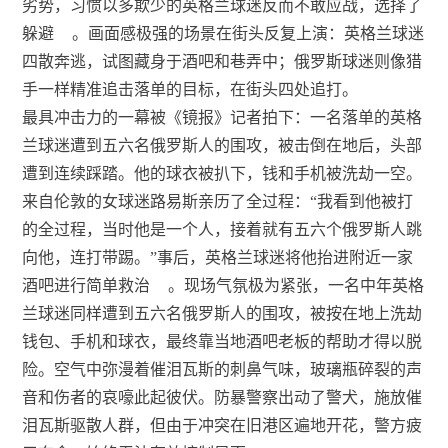
劣势，习惯以多欺少的英格兰球迷反而不敢应战，选择了
躲避
。画面感极强的场景在街头反复上演：英格兰球迷
四散奔逃，试图藏身于酒吧和巷弄中；俄罗斯球迷则像猎
手一样精准追击落单的目标，在街头四处追打。
最具冲击力的一幕被《镜报》记者拍下：一名落单的英格
兰球迷遭到五六名俄罗斯人的围攻，被击倒在地后，头部
遭到连续踩踏。他的球衣被扒下，钱和手机被洗劫一空。
来自伦敦的女球迷路易斯亲历了全过程：“我看到他被打
的全过程，当时他是一个人，接着就有五六个俄罗斯人跳
向他，连打带踢。”事后，英格兰球迷将他抬进附近一家
酒吧进行简单救治
。现场气氛极为紧张，一名中年英格
兰球迷同样遭到五六名俄罗斯人的围攻，被按在地上洗劫
钱包、手机和球衣，最终靠当地酒吧老板的帮助才得以脱
险。空气中弥漫着催泪瓦斯的刺鼻气味，玻璃瓶碎裂的声
音和伤者的哀嚎此起彼伏。防暴警察出动了警犬，施放催
泪瓦斯驱散人群，但由于冲突在旧港区遍地开花，警方疲