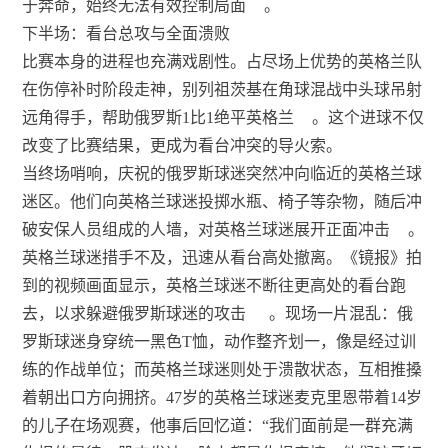
于奔命，始终无法有效控制局面
。
下半场：看台总攻与全面溃败
比赛本身的进程也充满戏剧性。占尽场上优势的英格兰队
在伤停补时阶段走神，别列祖茨基在角球混战中头球吊射
远角得手，帮助俄罗斯1比1绝平英格兰
。这个进球不仅
改变了比赛结果，更成为看台冲突的导火索。
当终场哨响，庆祝的俄罗斯球迷突然冲向临近的英格兰球
迷区。他们向英格兰球迷投掷水瓶、椅子等杂物，随后冲
破安保人员组成的人墙，对英格兰球迷展开正面冲击
。
英格兰球迷措手不及，迅速从看台高处撤离。《镜报》拍
到的视频画面显示，英格兰球迷不断往更高处的看台跑
去，以求躲避俄罗斯球迷的攻击
。现场一片混乱：俄
罗斯球迷身穿统一黑色T恤，动作整齐划一，像是经过训
练的作战单位；而英格兰球迷则处于溃散状态，互相推搡
着朝出口方向拥挤。47岁的英格兰球迷麦克里恩带着14岁
的儿子在场观赛，他事后回忆道：“我们面前是一群充满