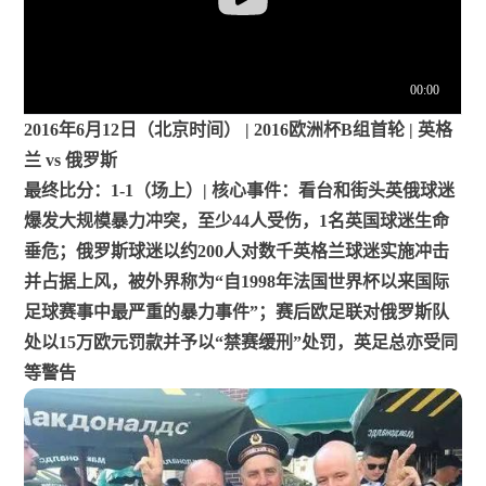
2016年6月12日（北京时间） | 2016欧洲杯B组首轮 | 英格
兰 vs 俄罗斯
最终比分：1-1（场上）| 核心事件：看台和街头英俄球迷
爆发大规模暴力冲突，至少44人受伤，1名英国球迷生命
垂危；俄罗斯球迷以约200人对数千英格兰球迷实施冲击
并占据上风，被外界称为“自1998年法国世界杯以来国际
足球赛事中最严重的暴力事件”；赛后欧足联对俄罗斯队
处以15万欧元罚款并予以“禁赛缓刑”处罚，英足总亦受同
等警告