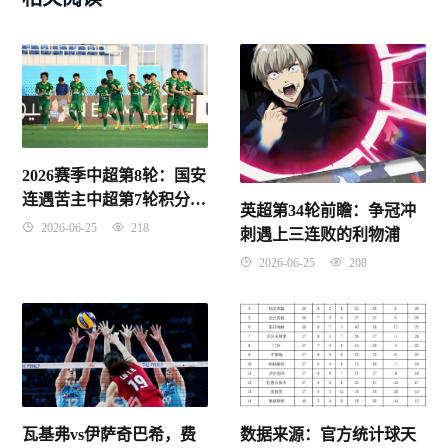
2026赛季中超第8轮：国安
连遇苦主中超第7轮积分榜
英超第34轮前瞻：争冠冲
上出现怪现象
2026-06-25
218
刺遇上三连败的利物浦
2026-06-25
208
瓦基弗vs伊萨奇巴希，费
数据来源：官方统计球天