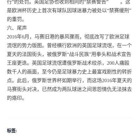
行”的处罚。英国足协也收到相同的“禁赛警告”
。这
是欧洲杯历史上首次有球队因球迷暴力被处以“禁赛缓刑”
的重罚。
六、尾声
2016年6月，马赛旧港的暴风骤雨，彻底改写了欧洲足球
流氓的势力版图。曾经横行欧洲的英国足球流氓，在一个
夏天的法国街头，被俄罗斯“战斗民族”用拳头和战术宣告
王座更迭。英国足球流氓遭俄罗斯战术绞杀，200人痛殴
数千人的画面，至今仍是足球暴力史上最富戏剧性的转折
点。此后，俄罗斯世界杯如期举行，而这场2016年夏天的
马赛街头对决，已然成为两队球迷之间恩怨情仇无法抹去
的烙印。
标签: