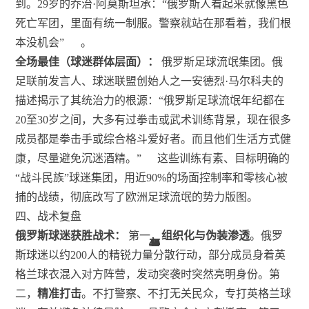
到。29岁的乔治·阿莫斯坦承：“俄罗斯人看起来就像黑色
死亡军团，里面有统一制服。警察就站在那看着，我们根
本没机会”
。
全场最佳（球迷群体层面）：
俄罗斯足球流氓集团。俄
足联前发言人、球迷联盟创始人之一安德烈·马尔科夫的
描述揭示了其统治力的根源：“俄罗斯足球流氓年纪都在
20至30岁之间，大多有过拳击或武术训练背景，现在很多
成员都是拳击手或综合格斗爱好者。而且他们生活方式健
康，尽量避免沉迷酒精。”
这些训练有素、目标明确的
“战斗民族”球迷集团，用近90%的场面控制率和零核心被
捕的战绩，彻底改写了欧洲足球流氓的势力版图。
四、战术复盘
俄罗斯球迷获胜战术：
第一，
组织化与伪装渗透
。俄罗
47
18
45
26
44
44
44
47
44
47
44
47
37
41
26
45
37
10
11
1
9
2
9
1
2
2
2
3
9
9
9
1
斯球迷以约200人的精锐力量分散行动，部分成员身着英
格兰球衣混入对方阵营，发动突袭时突然亮明身份。第
二，
精准打击
。不打警察、不打无关民众，专打英格兰球