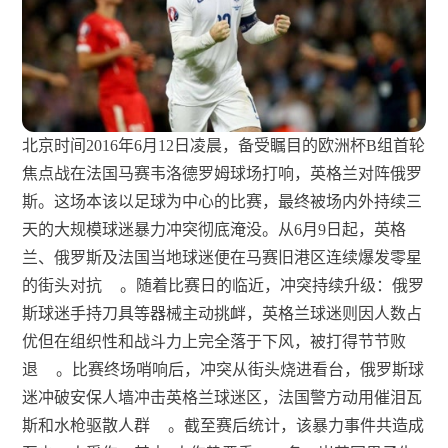
北京时间2016年6月12日凌晨，备受瞩目的欧洲杯B组首轮
焦点战在法国马赛韦洛德罗姆球场打响，英格兰对阵俄罗
斯。这场本该以足球为中心的比赛，最终被场内外持续三
天的大规模球迷暴力冲突彻底淹没。从6月9日起，英格
兰、俄罗斯及法国当地球迷便在马赛旧港区连续爆发零星
的街头对抗
。随着比赛日的临近，冲突持续升级：俄罗
斯球迷手持刀具等器械主动挑衅，英格兰球迷则因人数占
优但在组织性和战斗力上完全落于下风，被打得节节败
退
。比赛终场哨响后，冲突从街头烧进看台，俄罗斯球
迷冲破安保人墙冲击英格兰球迷区，法国警方动用催泪瓦
斯和水枪驱散人群
。截至赛后统计，该暴力事件共造成