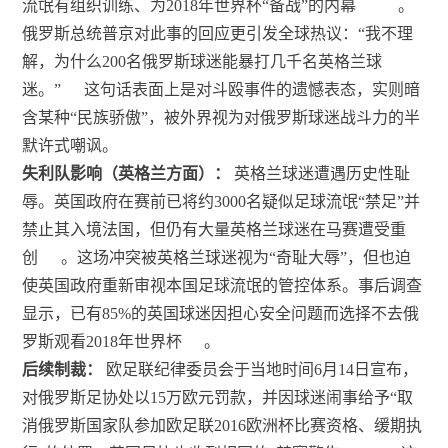
流氓有组织训练、为2018年世界杯“备战”的内幕
。
俄罗斯总统普京对此事的回应更引发全球热议：“我不理
解，为什么200名俄罗斯球迷能暴打几千名英格兰球
迷。”
这句话表面上是对斗殴事件的遗憾表态，实则暗
含某种“民族骄傲”，被外界视为对俄罗斯球迷战斗力的半
默许式嘲讽。
失利队影响（英格兰方面）：
英格兰球迷遭遇历史性耻
辱。英国政府在赛前已将约3000名疑似足球流氓“禁足”并
禁止其入境法国，但仍有大量英格兰球迷在马赛遭受重
创
。这场冲突被英格兰球迷视为“奇耻大辱”，但也迫
使英国政府重新审视本国足球流氓的管控体系。事后调查
显示，已有85%的英国球迷因担心安全问题而选择不去俄
罗斯观看2018年世界杯
。
后续制裁：
欧足联纪律委员会于当地时间6月14日宣布，
对俄罗斯足协处以15万欧元罚款，并因球迷闹事给予“取
消俄罗斯国家队参加欧足联2016欧洲杯比赛资格、缓期执