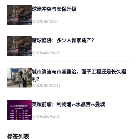
球迷冲突与安保升级
2026-06-30
9
赌球陷阱：多少人倾家荡产？
2026-06-29
12
城市清洁与市容整治，面子工程还是长久福
利？
2026-06-29
11
英超前瞻：利物浦vs水晶宫vs曼城
2026-06-28
18
标签列表