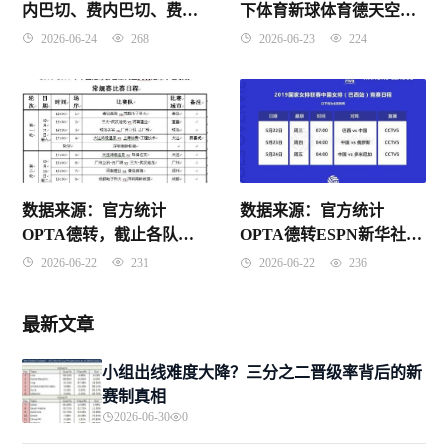
内巴切、费内巴切、费内
下体育新球体育德天空，
巴切、费内巴切
截止2026年4月25日。
2026-06-24
268
2026-06-23
224
数据来源：官方统计
数据来源：官方统计
OPTA德转，截止各队赛
OPTA德转ESPN新华社，
前。
截止2026年4月15日。
2026-06-22
231
2026-06-22
236
最新文章
小组出线难度大降？三分之二晋级率背后的新
赛制真相
2026-06-30
0