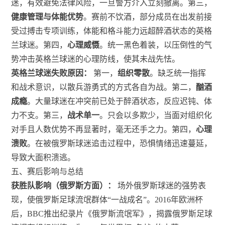
迷，有效避免法律风险，一旦警方介入立刻撤离。第三，
健康管理与体能优势
。赛前不饮酒，部分成员在出发前接
受过搏击专项训练，体能和格斗能力远超醉酒状态的英格
兰球迷。第四，
心理威慑
。统一黑色着装，以压倒性的气
势冲击英格兰球迷的心理防线，使其未战先怯。
英格兰球迷失败原因：
第一，
组织零散
。缺乏统一指挥
和战术意识，以散兵游勇式的方式各自为战。第二，
酗酒
成瘾
。大量球迷在冲突前已处于醉酒状态，反应迟钝、体
力不支。第三，
战术单一
。只会以多欺少，当面对组织化
对手且人数优势不再显著时，毫无还手之力。第四，
心理
溃败
。在被俄罗斯球迷追击过程中，恐惧情绪迅速蔓延，
导致大面积溃逃。
五、赛后影响与总结
获胜队影响（俄罗斯方面）：
场外俄罗斯球迷的强势表
现，使俄罗斯足球流氓群体“一战成名”。2016年欧洲杯
后，BBC推出纪录片《俄罗斯流氓军》，揭露俄罗斯足球