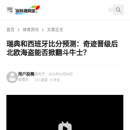
首页
体育资讯
文章正文
瑞典和西班牙比分预测：奇迹晋级后
北欧海盗能否掀翻斗牛士？
用户投稿
发布于：2026年05月09日
管理员
315 阅读 · 0 评论