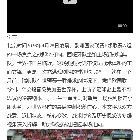
引言
北京时间2026年4月28日凌晨，欧洲国家联赛B级联赛A组
的一场焦点之战即将打响。西班牙队坐镇主场迎战瑞典
队。世界杯日益临近，这场强强对话不仅是战术体系的正
面交锋，更是一次充满戏剧性的“救赎对决”——就在一个
月前，瑞典队在世预赛一胜难求的情况下，凭借欧国联
“外卡”奇迹般晋级美加墨世界杯，上演了足球史上最不可
思议的逆袭剧本
。斗牛士军团则渴望用一场胜利锁定小
组头名，为世界杯前的最后冲刺积蓄信心。本文将从双方
战意、近期状态、核心变数、战术博弈及历史恩怨等多维
视角深入拆解，助力球迷精准把握本场走向。