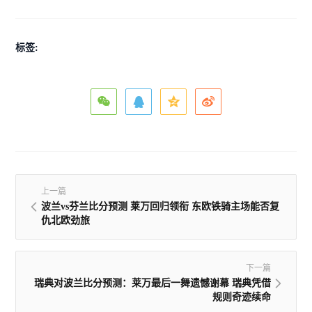
标签:
上一篇
波兰vs芬兰比分预测 莱万回归领衔 东欧铁骑主场能否复
仇北欧劲旅
下一篇
瑞典对波兰比分预测：莱万最后一舞遗憾谢幕 瑞典凭借
规则奇迹续命