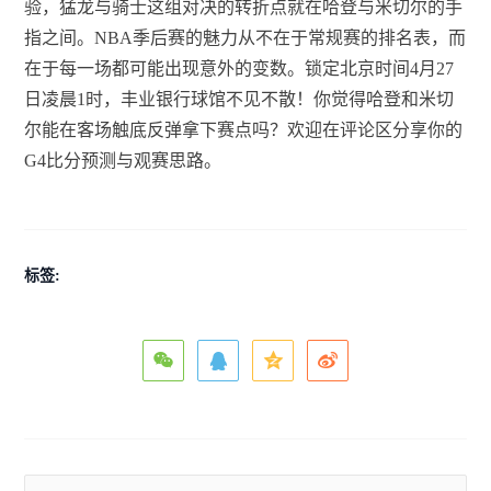
验，猛龙与骑士这组对决的转折点就在哈登与米切尔的手
指之间。NBA季后赛的魅力从不在于常规赛的排名表，而
在于每一场都可能出现意外的变数。锁定北京时间4月27
日凌晨1时，丰业银行球馆不见不散！你觉得哈登和米切
尔能在客场触底反弹拿下赛点吗？欢迎在评论区分享你的
G4比分预测与观赛思路。
标签: