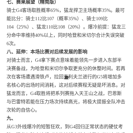
七、赛果展望（精简版）
骑士G4客场取胜概率65%，猛龙捍卫主场概率35%。最可
能比分：骑士112比107（概率35%）、骑士109比
104（25%）、猛龙110比108（20%）。爆冷前提：猛龙三
分命中率维持40%以上，同时哈登和米切尔合计失误突破
6次。
八、延伸：本场比赛对后续发展的影响
对骑士而言，G4拿下赛点意味着能领先一步进入东部半
决赛备战，为哈登和米切尔争取更充分的休整时间。若再
次在客场遭遇滑铁卢，拉回克利夫兰进行的G5将增加多
12
31
31
42
1
6
6
1
6
2
1
6
名核心的出场时间消耗，这对后续赛程无疑是坏消息。对
猛龙而言，G4取胜将把系列赛拖入天王山之战，巴恩斯
与巴雷特若能在压力场次持续高光，将极大提振全队冲击
次轮的自信心。
九、
从G3外线爆冷的短暂狂欢，到G4回归正常状态的硬仗考