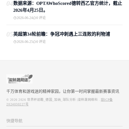
04
数据来源：OPTAWhoScored德转西乙官方统计，截止
2026年4月25日。
2026-06-24
0 评论
05
英超第34轮前瞻：争冠冲刺遇上三连败的利物浦
2026-06-25
0 评论
千万体育和游戏迷的精神家园，让你第一时间掌握最新赛事资讯
© 2026
2026 世界杯前瞻_德国_加纳_球队分析 |浚梓晟网络科
.
琼ICP备
2024030227号
快捷导航