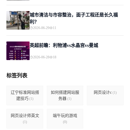
城市清洁与市容整治，面子工程还是长久福
利？
2026-06-29
11
英超前瞻：利物浦vs水晶宫vs曼城
2026-06-28
18
标签列表
辽宁标准网站搭
如何搭建网站服
网页设计c
(1)
建技巧
务器
(1)
(1)
网页设计师英文
端午玩的游戏
(1)
(0)