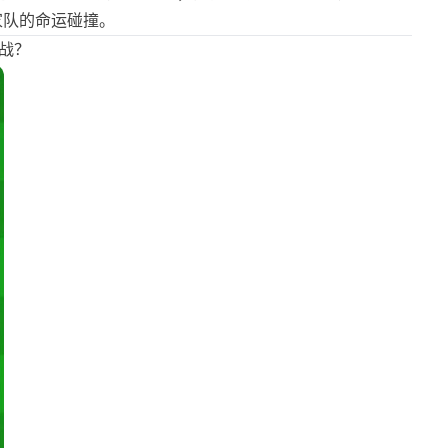
家队的命运碰撞。
而战？