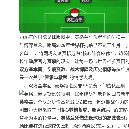
2026年的国际足球版图中，英格兰与俄罗斯的碰撞
与博弈悬念。距离
2026年世界杯
揭幕已不足三个月
名单
，将两场友谊赛拆分为“核心阵容轮休”与“边缘
长年
缺席官方赛事
的现实，让每一场与世界杯参赛国
双方基本面、伤病变数、战术博弈及历史宿怨
等多维
是一次关于“
传承与救赎
”的情感大戏。
二、双方基本面 | 豪华新老交替VS禁赛下的蛰伏起航
英格兰
：全队总身价高达
12.1亿欧元
，但近期战斗力的
图赫尔大胆采取了
“核心养精蓄锐、新秀练兵”
的策略
替补为主的较量中，
英格兰凭借边缘球员的高效表现3-
场比赛打进12球仅失2球
，场均净胜球高达
+2.0
。尤