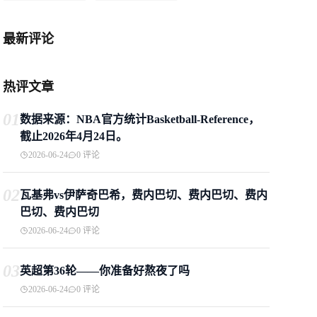
最新评论
热评文章
01
数据来源：NBA官方统计Basketball-Reference，
截止2026年4月24日。
2026-06-24
0 评论
02
瓦基弗vs伊萨奇巴希，费内巴切、费内巴切、费内
巴切、费内巴切
2026-06-24
0 评论
03
英超第36轮——你准备好熬夜了吗
2026-06-24
0 评论