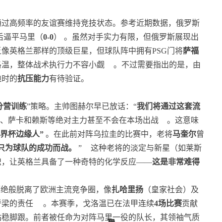
通过高频率的友谊赛维持竞技状态。参考近期数据，俄罗斯
后逼平马里（
0-0
）
。虽然对手实力有限，但俄罗斯展现出
像英格兰那样的顶级巨星，但球队阵中拥有PSG门将
萨福
洛温，整体战术执行力不容小觑
。不过需要指出的是，由
迫时的
抗压能力
有待验证。
分营训练
”策略。主帅图赫尔早已放话：“
我们将通过这套流
、萨卡和赖斯等绝对主力甚至不会在本场出战
。这意味
世界杯边缘人”
。在此前对阵乌拉圭的比赛中，老将
马奎尔
曾
只为球队的成功而战。
”
这种老将的淡定与新星（如莱斯
织，让英格兰具备了一种奇特的化学反应——
这是非常难得
隔绝般脱离了欧洲主流竞争圈，像
扎哈里扬
（皇家社会）及
脊梁的责任
。本赛季，戈洛温已在法甲连续
4场比赛
贡献
站稳脚跟。前者被任命为对阵马里一役的队长，其领袖气质
31
12
38
10
10
19
25
25
3
5
5
5
5
9
3
5
5
2
9