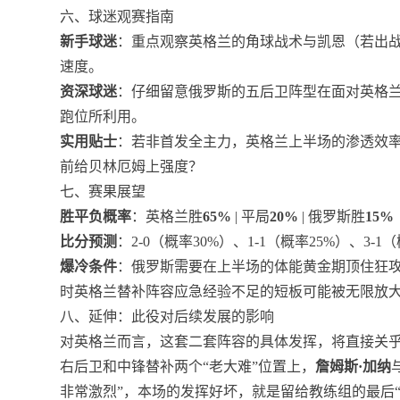
六、球迷观赛指南
新手球迷
：重点观察英格兰的角球战术与凯恩（若出
速度。
资深球迷
：仔细留意俄罗斯的五后卫阵型在面对英格
跑位所利用。
实用贴士
：若非首发全主力，英格兰上半场的渗透效率
前给贝林厄姆上强度？
七、赛果展望
胜平负概率
：英格兰胜
65%
| 平局
20%
| 俄罗斯胜
15%
比分预测
：2-0（概率30%）、1-1（概率25%）、3-1
爆冷条件
：俄罗斯需要在上半场的体能黄金期顶住狂攻
时英格兰替补阵容应急经验不足的短板可能被无限放
八、延伸：此役对后续发展的影响
对英格兰而言，这套二套阵容的具体发挥，将直接关
右后卫和中锋替补两个“老大难”位置上，
詹姆斯·加纳
非常激烈”，本场的发挥好坏，就是留给教练组的最后