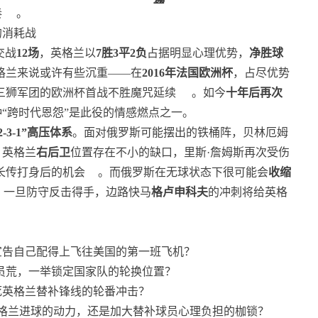
奏
。
的消耗战
交战
12场
，英格兰以
7胜3平2负
占据明显心理优势，
净胜球
格兰来说或许有些沉重——在
2016年法国欧洲杯
，占尽优势
三狮军团的欧洲杯首战不胜魔咒延续
。如今
十年后再次
“跨时代恩怨”是此役的情感燃点之一。
-2-3-1”高压体系
。面对俄罗斯可能摆出的铁桶阵，贝林厄姆
，英格兰
右后卫
位置存在不小的缺口，里斯·詹姆斯再次受伤
长传打身后的机会
。而俄罗斯在无球状态下很可能会
收缩
，一旦防守反击得手，边路快马
格卢申科夫
的冲刺将给英格
宣告自己配得上飞往美国的第一班飞机？
员荒，一举锁定国家队的轮换位置？
死英格兰替补锋线的轮番冲击？
格兰进球的动力，还是加大替补球员心理负担的枷锁？