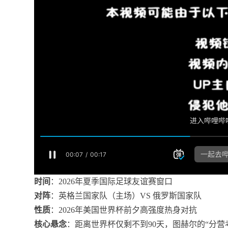
时间
：2026年夏季国际足球友谊赛窗口
对阵
：英格兰国家队（主场）VS 俄罗斯国家队
性质
：2026年美国世界杯前夕高强度热身对抗
核心悬念
：距离世界杯仅剩不到90天，图赫尔的“分