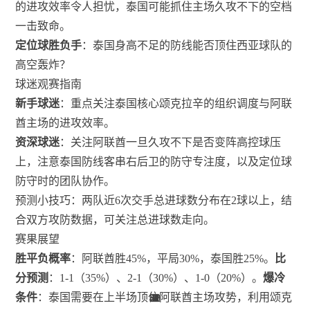
的进攻效率令人担忧，泰国可能抓住主场久攻不下的空档
一击致命。
定位球胜负手
：泰国身高不足的防线能否顶住西亚球队的
高空轰炸？
球迷观赛指南
新手球迷
：重点关注泰国核心颂克拉辛的组织调度与阿联
酋主场的进攻效率。
资深球迷
：关注阿联酋一旦久攻不下是否变阵高控球压
上，注意泰国防线客串右后卫的防守专注度，以及定位球
防守时的团队协作。
预测小技巧：两队近6次交手总进球数分布在2球以上，结
合双方攻防数据，可关注总进球数走向。
赛果展望
胜平负概率
：阿联酋胜45%，平局30%，泰国胜25%。
比
分预测
：1-1（35%）、2-1（30%）、1-0（20%）。
爆冷
条件
：泰国需要在上半场顶住阿联酋主场攻势，利用颂克
31
31
31
40
41
41
62
71
71
3
3
3
3
2
1
1
2
1
3