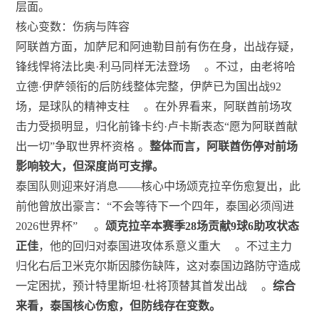
层面。
核心变数：伤病与阵容
阿联酋方面，加萨尼和阿迪勒目前有伤在身，出战存疑，
锋线悍将法比奥·利马同样无法登场
。不过，由老将哈
立德·伊萨领衔的后防线整体完整，伊萨已为国出战92
场，是球队的精神支柱
。在外界看来，阿联酋前场攻
击力受损明显，归化前锋卡约·卢卡斯表态“愿为阿联酋献
出一切”争取世界杯资格
。
整体而言，阿联酋伤停对前场
影响较大，但深度尚可支撑。
泰国队则迎来好消息——核心中场颂克拉辛伤愈复出，此
前他曾放出豪言：“不会等待下一个四年，泰国必须闯进
2026世界杯”
。
颂克拉辛本赛季28场贡献9球6助攻状态
正佳
，他的回归对泰国进攻体系意义重大
。不过主力
归化右后卫米克尔斯因膝伤缺阵，这对泰国边路防守造成
一定困扰，预计特里斯坦·杜将顶替其首发出战
。
综合
来看，泰国核心伤愈，但防线存在变数。