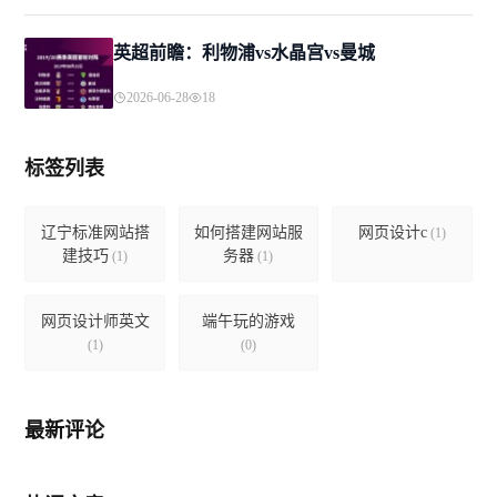
英超前瞻：利物浦vs水晶宫vs曼城
2026-06-28
18
标签列表
辽宁标准网站搭
如何搭建网站服
网页设计c
(1)
建技巧
务器
(1)
(1)
网页设计师英文
端午玩的游戏
(1)
(0)
最新评论