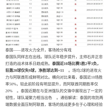
泰国——进攻火力全开，客场抢分有戏
泰国队同样志在出线。球队近年稳步提升，主帅石井正忠
打造的战术体系日趋成熟。
泰国近10场比赛5胜2平3负，
狂轰20球仅失9球，净胜球达到+11
。场均2球的进攻火
力与阿联酋形成鲜明对比。横向对比来看，泰国近10场胜
率50%，较此前阶段有明显提升，而阿联酋同期胜率仅
20%
。泰国近期在与亚洲强队的交锋中展现出了一定的
韧性，球队凝聚力相当出色
。通俗解读：泰国的攻防两
端数据全面压制阿联酋，客场的挑战更多在于心理和经验