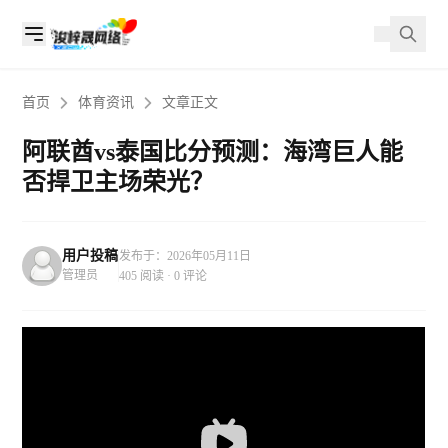
首页
体育资讯
文章正文
阿联酋vs泰国比分预测：海湾巨人能
否捍卫主场荣光？
用户投稿
发布于：2026年05月11日
管理员
405 阅读 · 0 评论