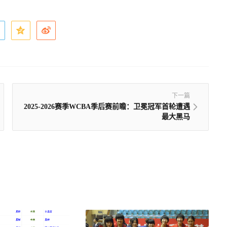
下一篇
2025-2026赛季WCBA季后赛前瞻：卫冕冠军首轮遭遇
最大黑马