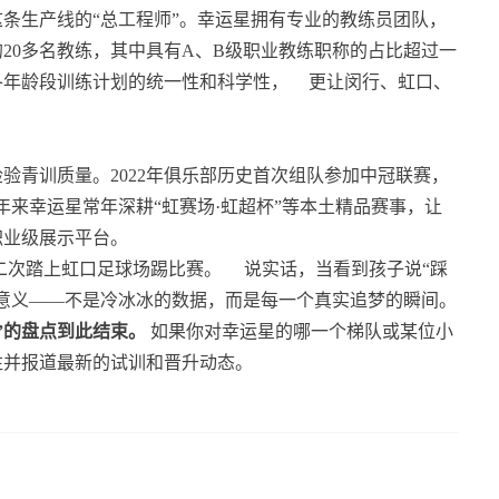
条生产线的“总工程师”。幸运星拥有专业的教练员团队，
20多名教练，其中具有A、B级职业教练职称的占比超过一
各年龄段训练计划的统一性和科学性，
更让闵行、虹口、
验青训质量。2022年俱乐部历史首次组队参加中冠联赛，
年来幸运星常年深耕“虹赛场·虹超杯”等本土精品赛事，让
职业级展示平台。
第二次踏上虹口足球场踢比赛。
说实话，当看到孩子说“踩
意义——不是冷冰冰的数据，而是每一个真实追梦的瞬间。
”的盘点到此结束。
如果你对幸运星的哪一个梯队或某位小
注并报道最新的试训和晋升动态。