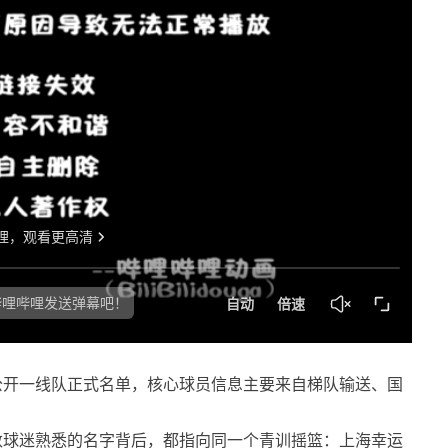
公开一线队正式名单，核心球员信息主要来自梯队输送、国
数球迷熟悉的名字背后，都指向同一个青训摇篮：上海幸运