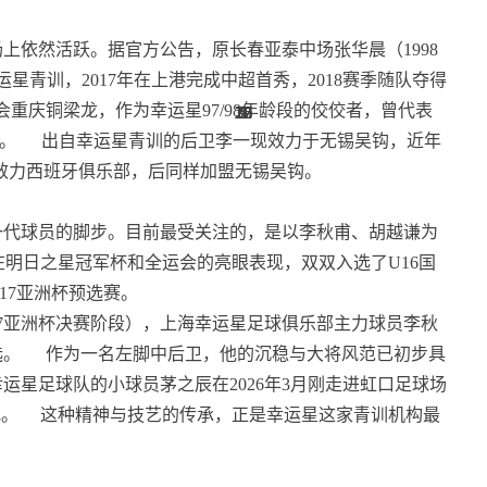
场上依然活跃。据官方公告，原长春亚泰中场张华晨（1998
运星青训，2017年在上港完成中超首秀，2018赛季随队夺得
重庆铜梁龙，作为幸运星97/98年龄段的佼佼者，曾代表
17
26
29
32
20
16
17
16
16
1
1
5
5
。
出自幸运星青训的后卫李一现效力于无锡吴钩，近年
效力西班牙俱乐部，后同样加盟无锡吴钩。
一代球员的脚步。目前最受关注的，是以李秋甫、胡越谦为
在明日之星冠军杯和全运会的亮眼表现，双双入选了U16国
U17亚洲杯预选赛。
U17亚洲杯决赛阶段），上海幸运星足球俱乐部主力球员李秋
选。
作为一名左脚中后卫，他的沉稳与大将风范已初步具
星足球队的小球员茅之辰在2026年3月刚走进虹口足球场
地。
这种精神与技艺的传承，正是幸运星这家青训机构最