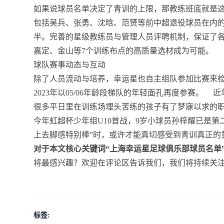
如果说球员名单决定了青训的上限，那教练班底就是这
包括吴兵、张勇、沈晗、范赟等前中超退役球员在内的
半。完善的星级教练员与管理人员评聘机制，保证了
嘉定、金山等7个训练布点的高质量选材成为可能。
球队赛事动态与互动
除了人员流动与培养，幸运星也自主组队参加比赛来检
2023年以05/06年龄段梯队的年轻面孔再度参赛。
近
很多平日里在训练场埋头苦练的孩子有了梦寐以求的
今年虹超杯少年组U10首战，9岁小球员孙梓耀已是
上去脚感特别棒”时，或许才能真切感受到青训真正的
对于本文核心关键词“上海幸运星足球俱乐部球员名单
将最感兴趣？欢迎在评论区告诉我们，我们将持续关
标签: