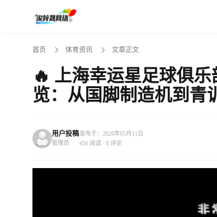
首页
体育资讯
文章正文
🔥 上海幸运星足球俱乐
览：从国脚制造机到青
用户投稿
发布于：2026年05月11日
管理员
456 阅读 · 0 评论