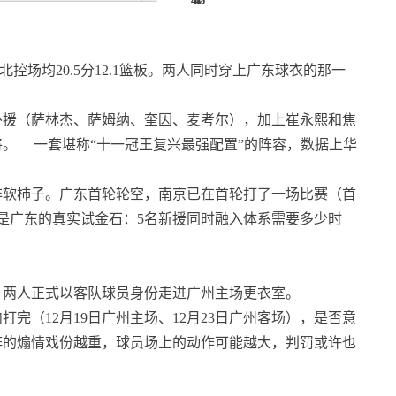
控场均20.5分12.1篮板。两人同时穿上广东球衣的那一
外援（萨林杰、萨姆纳、奎因、麦考尔），加上崔永熙和焦
将。
一套堪称“十一冠王复兴最强配置”的阵容，数据上华
非软柿子。广东首轮轮空，南京已在首轮打了一场比赛（首
就是广东的真实试金石：5名新援同时融入体系需要多少时
日，两人正式以客队球员身份走进广州主场更衣室。
完（12月19日广州主场、12月23日广州客场），是否意
阵的煽情戏份越重，球员场上的动作可能越大，判罚或许也