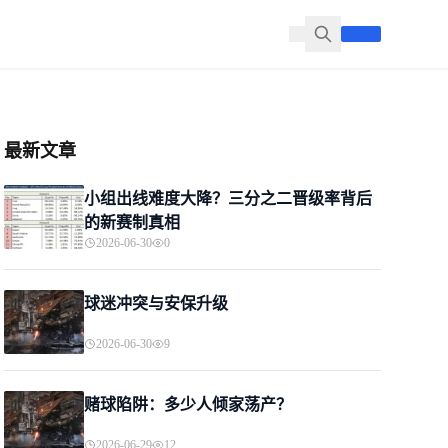
最新文章
小组出线难度大降？三分之二晋级率背后
的新赛制真相
2026-06-30
0
球迷冲突与安保升级
2026-06-30
9
赌球陷阱：多少人倾家荡产？
2026-06-29
12