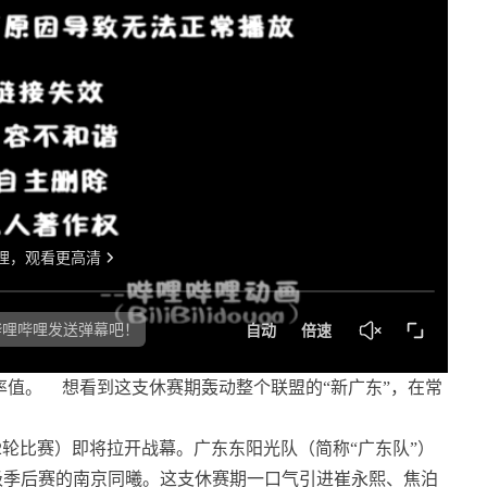
率值。
想看到这支休赛期轰动整个联盟的“新广东”，在常
季第2轮比赛）即将拉开战幕。广东东阳光队（简称“广东队”）
晋级季后赛的南京同曦。这支休赛期一口气引进崔永熙、焦泊