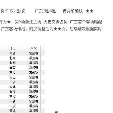
1负/广东2胜1负
广东7胜/5胜
待赛前确认
★★
评为★；第2场浙江主场+历史交锋占优+广东首个客场暗藏
，广东客场作战，附加调整后为★★☆；后续场次根据实时
。
12
12
46
46
1
1
1