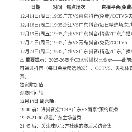
日期
时间
焦点场次
直播平台(免费/
12月14日(周日)
19:35
广东VS南京
抖音(免费)/CCTV5
12月16日(周二)
19:35
浙江VS广东
抖音(每日精选场次)
12月19日(周五)
19:35
广州VS广东
抖音(精选)/广东广
12月21日(周日)
19:35
广东VS青岛
抖音(免费)/CCTV5
12月23日(周二)
19:35
广州VS广东
抖音(精选)/广东广
⚠️
重要提示
：2025-26赛季CBA转播权已变更——
可通过抖音（每日免费精选场次）、CCTV5、央视体
赛。
独家附加值
观赛时间轴
12月14日 周六晚
：
19:00 前：进抖音搜“CBA广东VS南京”预约直播
19:35-21:30 观看广东主场首秀
21:45 后：关注球队官方社媒的赛后采访合集