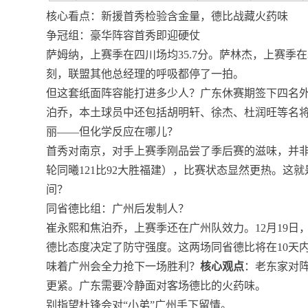
核心看点：新援首秀检验含金量，德比战藏火药味
争冠组：豪华阵容首秀即迎硬仗
萨姆纳，上赛季在四川场均35.7分。萨林杰，上赛季在北
刻，联盟其他总经理的呼吸都停了一拍。
但这套纸面阵容能打进多少人？广东休赛期签下四名
泊乔，本土球员中还包括胡明轩、徐杰、杜润旺等名
丽——但化学反应在哪儿？
首秀对南京，对手上赛季刚品尝了季后赛的滋味，并
轮同曦121比92大胜福建），比赛状态显然更热。这
间？
同省德比组：广州后发制人？
崔永熙和焦泊乔，上赛季还在广州队效力。12月19
德比态度决定了防守强度。这两场同省德比将在10天内打
味着广州会全力抢下一场胜利？
核心观点
：老东家对
更紧。广东需要冷静面对客场德比的火药味。
别指望杜锋会对“小弟”广州手下留情。