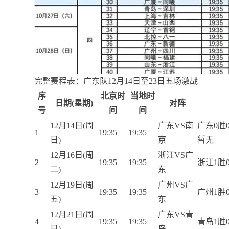
完整赛程表：广东队12月14日至23日五场激战
序
北京时
当地时
日期(星期)
对阵
号
间
间
12月14日(周
广东VS南
广东0胜
1
19:35
19:35
日)
京
暂无
12月16日(周
浙江VS广
2
19:35
19:35
浙江1胜
二)
东
12月19日(周
广州VS广
3
19:35
19:35
广州1胜
五)
东
12月21日(周
广东VS青
4
19:35
19:35
青岛1胜
日)
岛