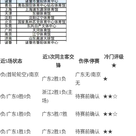
近3次同主客交
冷门评级
近5场状态
伤停/停赛
锋
★
0负(首轮轮空)/南京
广东无/南京
广东2胜1负
★
无
浙江2胜1负(主
0负/广东0胜0负
待赛前确认
★★☆
场)
0负/广东1胜0负
广东5胜/7胜
待赛前确认
★★☆
0负/广东1胜1负
广东2胜1负
待赛前确认
★★