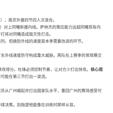
卫），南京外援四节四人次混合。
.8助攻）对上同曦新援内线。萨林杰的策应能力远超同曦现有内
背打将对同曦造成毁灭性打击。
前列，但换防外线的速度是本季需要改进的环节。
广东外线速度防守构成重大威胁。两队在上赛季的常规赛交
次快攻得分。杜锋必须控制节奏，让对方少打出快攻。
核心观
很可能在第三节打出一波流。
球员从广州崛起并打出国家队水平，重回广州的赛场感受可
持球决策。别指望他能像在训练时那样从容。