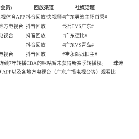
会员)
回放渠道
社媒话题
/央视体育APP
抖音回放/央视频
#广东男篮主场首秀#
/地方电视台
抖音回放
#浙江VS广东#
播电视台
抖音回放
#广东德比#
抖音回放
#广东VS青岛#
播电视台
抖音回放
#崔永熙战旧主#
此前连续7年转播CBA的咪咕暂未获得新赛季转播权。
球迷
育APP以及各地方电视台（广东广播电视台等）观看比