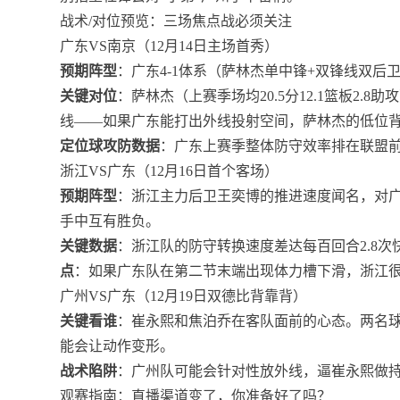
战术/对位预览：三场焦点战必须关注
广东VS南京（12月14日主场首秀）
预期阵型
：广东4-1体系（萨林杰单中锋+双锋线双后
关键对位
：萨林杰（上赛季场均20.5分12.1篮板2
线——如果广东能打出外线投射空间，萨林杰的低位
定位球攻防数据
：广东上赛季整体防守效率排在联盟
浙江VS广东（12月16日首个客场）
预期阵型
：浙江主力后卫王奕博的推进速度闻名，对
手中互有胜负。
关键数据
：浙江队的防守转换速度差达每百回合2.8
点
：如果广东队在第二节末端出现体力槽下滑，浙江
广州VS广东（12月19日双德比背靠背）
关键看谁
：崔永熙和焦泊乔在客队面前的心态。两名
能会让动作变形。
战术陷阱
：广州队可能会针对性放外线，逼崔永熙做
观赛指南：直播渠道变了，你准备好了吗？