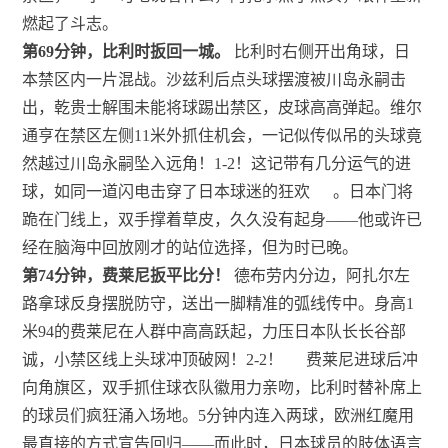
燃起了斗志。
第69分钟，比利时扳回一城。
比利时右侧开出角球，日
本禁区内一片混战。沙兹利后点头球摆渡被川岛永嗣击
出，乾贵士解围未能将球踢出禁区，皮球高高弹起。维尔
通亨在禁区左侧11米外抓住机会，一记似传似吊的头球竟
然越过川岛永嗣坠入远角！1-2！这记带有几分运气的进
球，如同一道闪电击穿了日本球迷的狂欢
。日本门将
跪在门线上，双手撑着草皮，久久没有起身——他或许已
经在脑海中回放刚才的站位选择，但为时已晚。
第74分钟，费莱尼扳平比分！
德布劳内分边，阿扎尔左
路拿球反身摆脱防守，送出一脚精准的弧线传中。身高1
米94的费莱尼在人群中高高跃起，力压日本队长长谷部
诚，小禁区线上头球冲顶破网！2-2！
费莱尼进球后冲
向角旗区，双手抓住球衣队徽用力亲吻，比利时替补席上
的球员们疯狂涌入场地。5分钟内连入两球，欧洲红魔用
最直接的方式宣告回归——而此时，日本球员的肢体语言