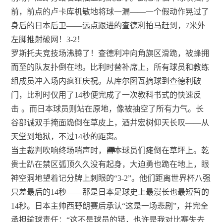
前，前点的卢卡库机敏地将球一漏——一个假动作晃过了
身后的日本后卫——远点跟进的查德利拍马赶到，7米外
左脚推射破网！3-2！
罗斯托夫竞技场沸腾了！查德利冲向角旗区滑跪，被蜂拥
而至的队友扑倒在地。比利时替补席上，所有球员和教练
组成员冲入场内疯狂庆祝。从库尔图瓦摘球到查德利破
门，比利时仅用了14秒便完成了一次教科书式的快速反
击
。而日本球员则站在原地，像被抽空了所有力气。长
谷部诚双手掩面跪倒在草皮上，酒井宏树仰天长叹——从
天堂到地狱，不过14秒的距离。
28
28
26
26
28
28
26
28
26
26
28
28
44
36
28
34
34
44
28
28
28
42
11
5
6
1
1
6
6
当主裁判吹响终场哨声时，日本球员们瘫倒在草坪上。乾
贵士趴在禁区弧顶久久没有起身，大迫勇也跪在地上，眼
神空洞地望着记分牌上刺眼的“3-2”。他们距离世界杯八强
只差最后的14秒——那是日本足球史上最漫长也最短暂的
14秒。日本主帅西野朗赛后承认“这是一场悲剧”，并完全
承担输球责任：“这不是球员的错，也许是我对比赛失去