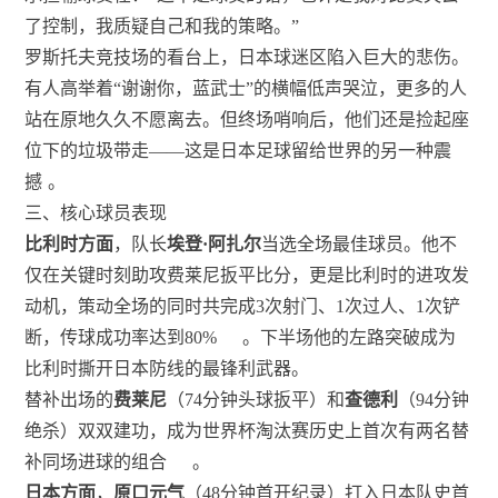
了控制，我质疑自己和我的策略。”
罗斯托夫竞技场的看台上，日本球迷区陷入巨大的悲伤。
有人高举着“谢谢你，蓝武士”的横幅低声哭泣，更多的人
站在原地久久不愿离去。但终场哨响后，他们还是捡起座
位下的垃圾带走——这是日本足球留给世界的另一种震
撼
。
三、核心球员表现
比利时方面
，队长
埃登·阿扎尔
当选全场最佳球员。他不
仅在关键时刻助攻费莱尼扳平比分，更是比利时的进攻发
动机，策动全场的同时共完成3次射门、1次过人、1次铲
断，传球成功率达到80%
。下半场他的左路突破成为
比利时撕开日本防线的最锋利武器。
替补出场的
费莱尼
（74分钟头球扳平）和
查德利
（94分钟
绝杀）双双建功，成为世界杯淘汰赛历史上首次有两名替
补同场进球的组合
。
日本方面
，
原口元气
（48分钟首开纪录）打入日本队史首