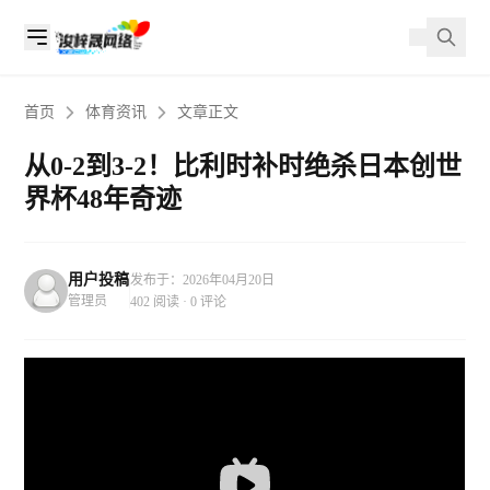
首页
体育资讯
文章正文
从0-2到3-2！比利时补时绝杀日本创世
界杯48年奇迹
用户投稿
发布于：2026年04月20日
管理员
402 阅读 · 0 评论