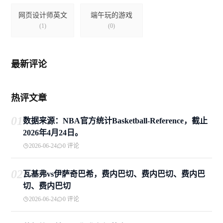
网页设计师英文
端午玩的游戏
(1)
(0)
最新评论
热评文章
01
数据来源：NBA官方统计Basketball-Reference，截止
2026年4月24日。
2026-06-24
0 评论
02
瓦基弗vs伊萨奇巴希，费内巴切、费内巴切、费内巴
切、费内巴切
2026-06-24
0 评论