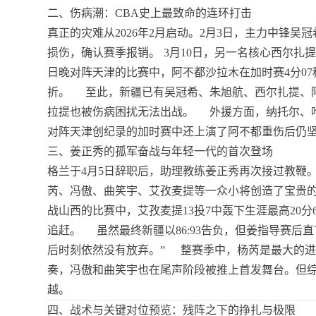
二、伤病潮：CBA史上最致命的连环打击
真正的灾难从2026年2月启动。2月3日，主力中锋
损伤，确认赛季报销。
3月10日，另一名核心西尔扎
日晚对阵天津的比赛中，阿不都沙拉木在加时赛4分0
折。
至此，新疆已有吴冠希、朱旭航、西尔扎提、
拉提也被伤病困扰无法出战。
外援方面，纳托尔、
对阵天津创纪录的加时赛中还上演了阿不都重伤后仍
三、姜正秀的孤军奋战与年轻一代的首次登场
格兰于4月5日辞职后，助理教练姜正秀再次接过教鞭
芮、冯傲、曲笑宇、艾孜麦提等一众小将创造了宝贵
战山西的比赛中，艾孜麦提13投7中轰下生涯最高20
追赶。
虽然最终新疆以86:93告负，但姜指导赛
后时刻依然没有放弃。”
整赛季中，杨芮是最大的进
奏，冯傲和曲笑宇也在尾声阶段被推上首发舞台。但
越。
四、战术与关键对位预览：残阵之下的挣扎与极限