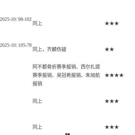
 2025-10: 98-102
同上
★★★
 2025-10: 105-78
同上，齐麟伤疑
★★
阿不都骨折赛季报销、西尔扎提
赛季报销、吴冠希报销、朱旭航
★★★★
报销
同上
★★★
同上
★★★
68
41
52
41
29
83
41
84
84
58
59
29
84
18
29
84
58
41