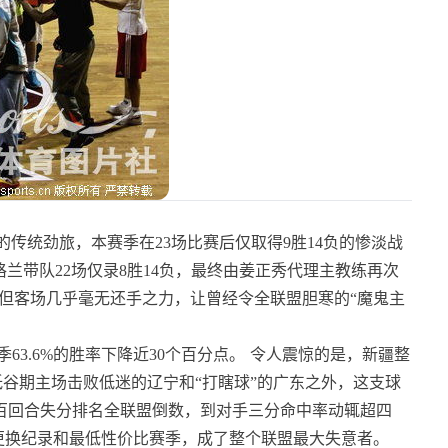
的传统劲旅，本赛季在23场比赛后仅取得9胜14负的惨淡战
兰带队22场仅录8胜14负，最终由姜正秀代理主教练再次
但客场几乎毫无还手之力，让曾经令全联盟胆寒的“魔鬼主
63.6%的胜率下降近30个百分点。
令人震惊的是，新疆整
谷期主场击败低迷的辽宁和“打瞎球”的广东之外，这支球
百回合失分排名全联盟倒数，到对手三分命中率动辄超四
更换纪录和最低性价比赛季，成了整个联盟最大失意者。