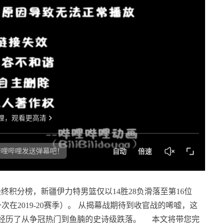
赛最终积分榜，新疆伊力特男篮仅以14胜28负滑落至第16位
2019-20赛季）。
从揭幕战期待到收官战的唏嘘，这
经历了从争冠热门到鱼腩的史诗级跌落。
本文将带您完