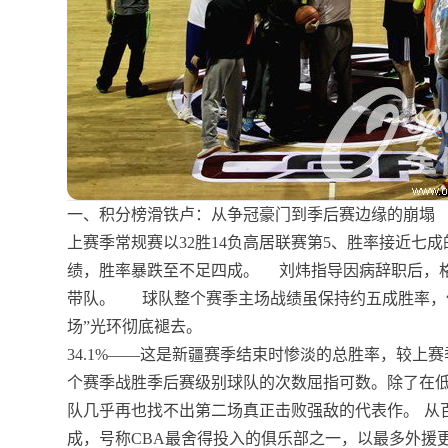
一、积分榜滑铁卢：从争冠豪门到季后赛边缘的崩塌
上赛季常规赛以32胜14负高居联赛第5、胜率接近七成
绩，胜率暴跌至不足四成。
刘炜指导因病辞职后，格
带队。
球队整个赛季主场战绩虽保持约五成胜率，
场”光环彻底褪去。
34.1%——这是新疆赛季结束时惨淡的总胜率，较上赛季
个赛季战胜季后赛级别球队的次数屈指可数。除了在低
队几乎再也找不出第二场真正击败强敌的代表作。
从
成，号称CBA最舍得投入的俱乐部之一，以最多外援