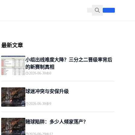
最新文章
小组出线难度大降？三分之二晋级率背后
的新赛制真相
2026-06-30
0
球迷冲突与安保升级
2026-06-30
9
赌球陷阱：多少人倾家荡产？
2026-06-29
12