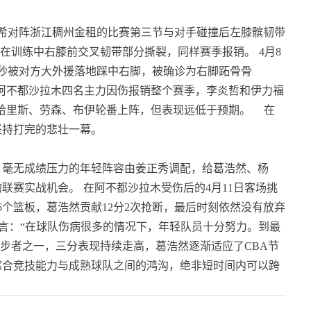
吴冠希对阵浙江稠州金租的比赛第三节与对手碰撞后左膝髌韧带
提在训练中右膝前交叉韧带部分撕裂，同样赛季报销。
4月8
7秒被对方大外援落地踩中右脚，被确诊为右脚跖骨骨
阿不都沙拉木四名主力因伤报销整个赛季，李炎哲和伊力福
哈里斯、劳森、布伊轮番上阵，但表现远低于预期。
在
坚持打完的悲壮一幕。
。毫无成绩压力的年轻阵容由姜正秀调配，给葛浩然、杨
的联赛实战机会。
在阿不都沙拉木受伤后的4月11日客场挑
分6个篮板，葛浩然贡献12分2次抢断，最后时刻依然没有放弃
后直言：“在球队伤病很多的情况下，年轻队员十分努力。到最
步者之一，三分表现持续走高，葛浩然逐渐适应了CBA节
综合竞技能力与成熟球队之间的鸿沟，绝非短时间内可以跨