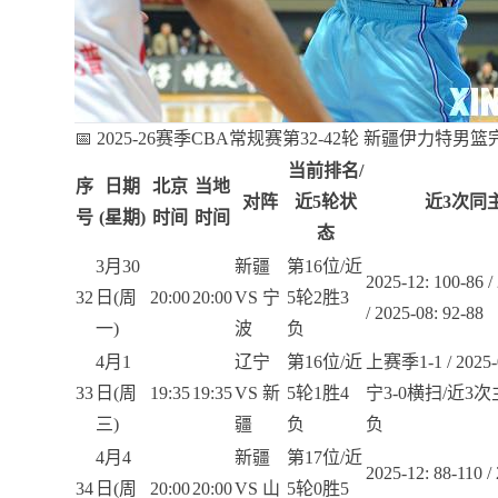
📅 2025-26赛季CBA常规赛第32-42轮 新疆伊力特男
当前排名/
序
日期
北京
当地
对阵
近5轮状
近3次同
号
(星期)
时间
时间
态
3月30
新疆
第16位/近
2025-12: 100-86 /
32
日(周
20:00
20:00
VS 宁
5轮2胜3
/ 2025-08: 92-88
一)
波
负
4月1
辽宁
第16位/近
上赛季1-1 / 2025
33
日(周
19:35
19:35
VS 新
5轮1胜4
宁3-0横扫/近
三)
疆
负
负
4月4
新疆
第17位/近
2025-12: 88-110 / 
34
日(周
20:00
20:00
VS 山
5轮0胜5