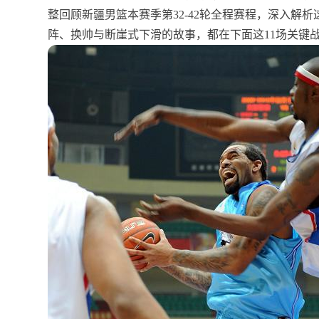
整回顾新疆男篮本赛季第32-42轮全程赛程，深入解析
阵、换帅与断崖式下滑的故事，都在下面这11场关键