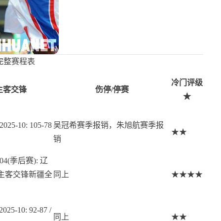
篮完整赛程表
冷门评级
主客交锋
伤停/停赛
★
 2025-10: 105-78
吴冠希赛季报销，朱旭航赛季报
★★
销
-04(季后赛): 辽
3次主客交锋新疆全
同上
★★★★
2025-10: 92-87 /
同上
★★