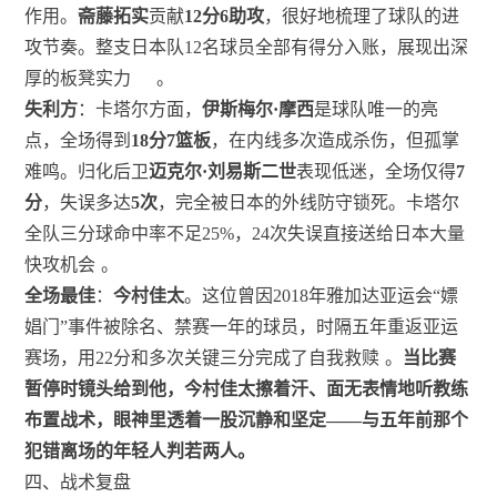
作用。
斋藤拓实
贡献
12分6助攻
，很好地梳理了球队的进
攻节奏。整支日本队12名球员全部有得分入账，展现出深
厚的板凳实力
。
失利方
：卡塔尔方面，
伊斯梅尔·摩西
是球队唯一的亮
点，全场得到
18分7篮板
，在内线多次造成杀伤，但孤掌
难鸣。归化后卫
迈克尔·刘易斯二世
表现低迷，全场仅得
7
分
，失误多达
5次
，完全被日本的外线防守锁死。卡塔尔
全队三分球命中率不足25%，24次失误直接送给日本大量
快攻机会
。
全场最佳
：
今村佳太
。这位曾因2018年雅加达亚运会“嫖
娼门”事件被除名、禁赛一年的球员，时隔五年重返亚运
赛场，用22分和多次关键三分完成了自我救赎
。
当比赛
暂停时镜头给到他，今村佳太擦着汗、面无表情地听教练
布置战术，眼神里透着一股沉静和坚定——与五年前那个
犯错离场的年轻人判若两人。
四、战术复盘