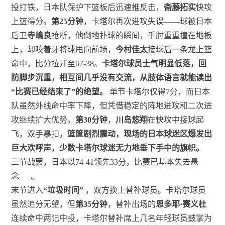
投打铁，日本队保护下篮板后迅速推反击，
斋藤拓实
快攻
上篮得分。
第25分钟
，卡塔尔再次进攻失误——球被日本
后卫
寺嶋良
抢断，他倒地扑球的瞬间，手肘重重撞在地板
上，却咬着牙将球甩向前场，
今村佳太
接球后一条龙上篮
命中，比分拉开至67-38。
卡塔尔球员士气明显低落，回
防脚步沉重，相互间几乎没有交流，从肢体语言就能读出
“比赛已经结束了”的绝望。
单节卡塔尔仅得7分，而日本
队虽然外线命中率下降，但凭借稳定的阵地进攻和二次进
攻继续扩大优势。
第30分钟
，
川岛悠翔
在快攻中接球起
飞，双手暴扣，
篮筐剧烈震动，现场的日本球迷区爆发出
巨大欢呼声，少数卡塔尔球迷无力地垂下手中的旗帜。
三节战罢，日本以74-41领先33分，比赛已基本失去悬
念
。
末节进入
“垃圾时间”
，双方换上替补球员。卡塔尔球员
虽然追分无望，但
第35分钟
，替补出场的
恩多耶·赛义杜
连续命中两记中投，卡塔尔替补席上几名年轻球员鼓掌为