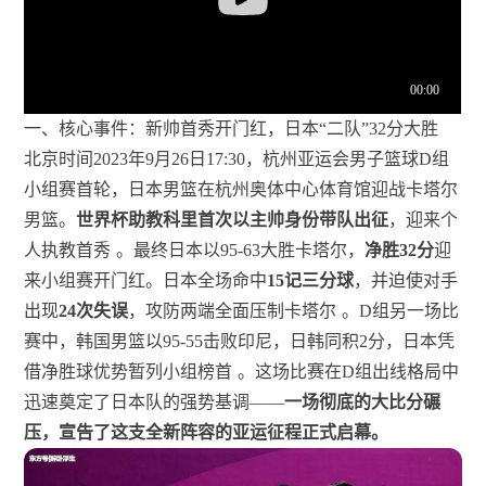
一、核心事件：新帅首秀开门红，日本“二队”32分大胜
北京时间2023年9月26日17:30，杭州亚运会男子篮球D组
小组赛首轮，日本男篮在杭州奥体中心体育馆迎战卡塔尔
男篮。
世界杯助教科里首次以主帅身份带队出征
，迎来个
人执教首秀
。最终日本以95-63大胜卡塔尔，
净胜32分
迎
来小组赛开门红。日本全场命中
15记三分球
，并迫使对手
出现
24次失误
，攻防两端全面压制卡塔尔
。D组另一场比
赛中，韩国男篮以95-55击败印尼，日韩同积2分，日本凭
借净胜球优势暂列小组榜首
。这场比赛在D组出线格局中
迅速奠定了日本队的强势基调——
一场彻底的大比分碾
压，宣告了这支全新阵容的亚运征程正式启幕。