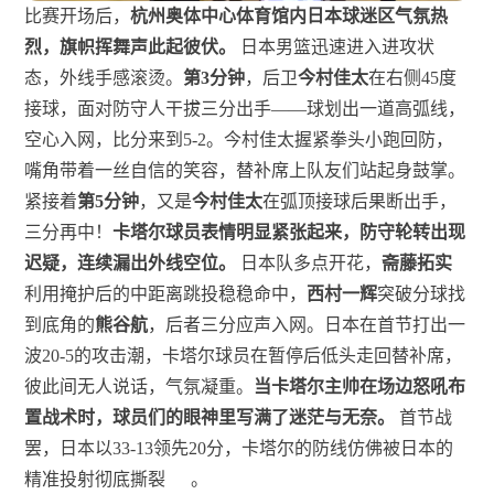
比赛开场后，
杭州奥体中心体育馆内日本球迷区气氛热
烈，旗帜挥舞声此起彼伏。
日本男篮迅速进入进攻状
态，外线手感滚烫。
第3分钟
，后卫
今村佳太
在右侧45度
接球，面对防守人干拔三分出手——球划出一道高弧线，
空心入网，比分来到5-2。今村佳太握紧拳头小跑回防，
嘴角带着一丝自信的笑容，替补席上队友们站起身鼓掌。
紧接着
第5分钟
，又是
今村佳太
在弧顶接球后果断出手，
三分再中！
卡塔尔球员表情明显紧张起来，防守轮转出现
迟疑，连续漏出外线空位。
日本队多点开花，
斋藤拓实
利用掩护后的中距离跳投稳稳命中，
西村一辉
突破分球找
到底角的
熊谷航
，后者三分应声入网。日本在首节打出一
波20-5的攻击潮，卡塔尔球员在暂停后低头走回替补席，
彼此间无人说话，气氛凝重。
当卡塔尔主帅在场边怒吼布
置战术时，球员们的眼神里写满了迷茫与无奈。
首节战
罢，日本以33-13领先20分，卡塔尔的防线仿佛被日本的
精准投射彻底撕裂
。