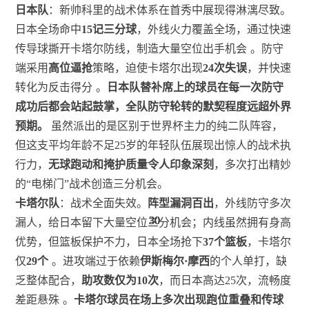
日本队
：新帅科里的战术体系在首秀中展现得淋漓尽致。
日本全场命中
15记三分球
，外线火力覆盖全场，通过快速
传导球撕开卡塔尔防线，制造大量空位出手机会
。防守
端采用
高位逼抢
策略，迫使卡塔尔出现
24次失误
，并快速
转化为反击得分
。
日本队替补席上的球员在每一次防守
成功后都会站起鼓掌，全队防守轮转的默契程度远超外界
预期。
虽然派出的是区别于世界杯主力的纯二队阵容，
但这支平均年龄不足25岁的年轻队伍展现出惊人的战术执
行力，
无球跑动和掩护质量令人印象深刻
，多次打出精妙
的“电梯门”战术创造三分机会。
卡塔尔队
：战术全面失效。
阵型漏洞百出
，外线防守多次
30
30
30
30
30
30
漏人，给日本留下大量空位三分机会；内线虽然拥有身高
优势，但篮板保护不力，日本全场抢下
37个篮板
，卡塔尔
仅
29个
。进攻端过于依赖
伊斯梅尔·摩西
的个人单打，缺
乏整体配合，
助攻数仅为10次
，而日本高达25次，流畅度
差距悬殊
。
卡塔尔球员在场上多次出现跑位重叠和传球