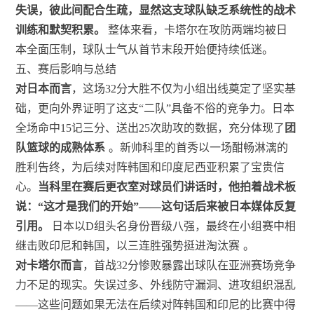
失误，彼此间配合生疏，显然这支球队缺乏系统性的战术
训练和默契积累。
整体来看，卡塔尔在攻防两端均被日
本全面压制，球队士气从首节末段开始便持续低迷。
五、赛后影响与总结
对日本而言
，这场32分大胜不仅为小组出线奠定了坚实基
础，更向外界证明了这支“二队”具备不俗的竞争力。日本
全场命中15记三分、送出25次助攻的数据，充分体现了
团
队篮球的成熟体系
。新帅科里的首秀以一场酣畅淋漓的
胜利告终，为后续对阵韩国和印度尼西亚积累了宝贵信
心。
当科里在赛后更衣室对球员们讲话时，他拍着战术板
说：“这才是我们的开始”——这句话后来被日本媒体反复
引用。
日本以D组头名身份晋级八强，最终在小组赛中相
继击败印尼和韩国，以三连胜强势挺进淘汰赛
。
对卡塔尔而言
，首战32分惨败暴露出球队在亚洲赛场竞争
力不足的现实。失误过多、外线防守漏洞、进攻组织混乱
——这些问题如果无法在后续对阵韩国和印尼的比赛中得