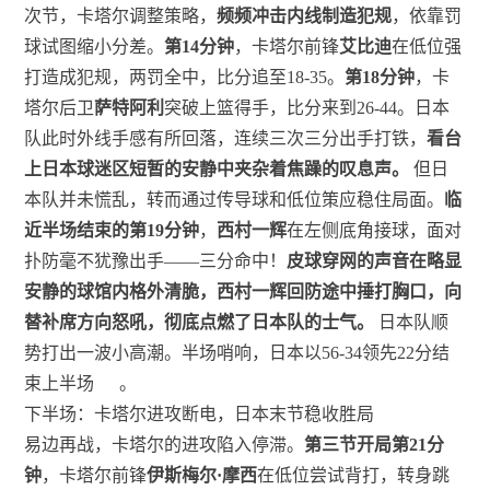
次节，卡塔尔调整策略，
频频冲击内线制造犯规
，依靠罚
球试图缩小分差。
第14分钟
，卡塔尔前锋
艾比迪
在低位强
打造成犯规，两罚全中，比分追至18-35。
第18分钟
，卡
塔尔后卫
萨特阿利
突破上篮得手，比分来到26-44。日本
队此时外线手感有所回落，连续三次三分出手打铁，
看台
上日本球迷区短暂的安静中夹杂着焦躁的叹息声。
但日
本队并未慌乱，转而通过传导球和低位策应稳住局面。
临
近半场结束的第19分钟
，
西村一辉
在左侧底角接球，面对
扑防毫不犹豫出手——三分命中！
皮球穿网的声音在略显
安静的球馆内格外清脆，西村一辉回防途中捶打胸口，向
替补席方向怒吼，彻底点燃了日本队的士气。
日本队顺
势打出一波小高潮。半场哨响，日本以56-34领先22分结
束上半场
。
下半场：卡塔尔进攻断电，日本末节稳收胜局
易边再战，卡塔尔的进攻陷入停滞。
第三节开局第21分
钟
，卡塔尔前锋
伊斯梅尔·摩西
在低位尝试背打，转身跳