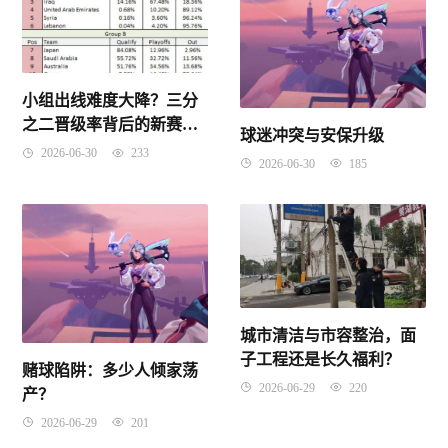
小组出线难度大降？三分
之二晋级率背后的新赛制
球迷冲突与安保升级
真相
2026-06-30
233
2026-06-30
185
城市清洁与市容整治，面
子工程还是长久福利？
赌球陷阱：多少人倾家荡
2026-06-29
220
产？
2026-06-29
201