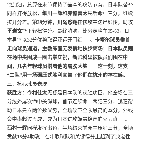
他加油，总算在末节保持了基本的攻防节奏。日本队替补
同样打得放松，
细川一辉
和
赤穂雷太
先后命中三分，继续
拉开分差。
第39分钟
，
川岛悠翔
在快攻中送出妙传，助攻
平岩玄
篮下轻松得分。最终哨响，比分定格在95-63，日
本男篮以32分优势取得亚运开门红
。
卡塔尔球员垂首
走向球员通道，主教练面无表情地快步离场；日本队员则
在场中央围成一圈击掌庆祝，新帅科里被队员们围在中
间，几名年轻球员搭着他的肩膀大笑——这一刻，这支
“二队”用一场碾压式胜利宣告了他们在杭州的存在感。
三、核心球员表现
获胜方
：
今村佳太
无疑是日本队的获胜功臣。他全场在三
分线外屡次命中关键球，首节连续命中两记三分，迅速帮
助日本建立两位数优势，全场砍下全队最高的
22分
，外线
命中率超过五成，成为日本进攻端最稳定的火力点
。
西村一辉
同样发挥出色，半场结束前命中压哨三分，全场
贡献
15分4助攻
，在串联球队和关键得分上起到了决定性