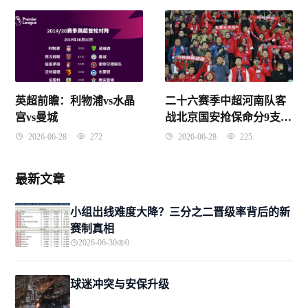
英超前瞻：利物浦vs水晶
二十六赛季中超河南队客
宫vs曼城
战北京国安抢保命分9支球
队负分开局
2026-06-28
272
2026-06-28
225
最新文章
小组出线难度大降？三分之二晋级率背后的新
赛制真相
2026-06-30
0
球迷冲突与安保升级