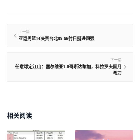
上一篇
亚运男篮14决赛台北85-66射日挺进四强
下一篇
任意球定江山：塞尔维亚1-0哥斯达黎加，科拉罗夫圆月
弯刀
相关阅读