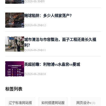
2026-06-30
9
赌球陷阱：多少人倾家荡产？
2026-06-29
12
城市清洁与市容整治，面子工程还是长久福
利？
2026-06-29
11
英超前瞻：利物浦vs水晶宫vs曼城
2026-06-28
18
标签列表
辽宁标准网站搭
如何搭建网站服
网页设计c
(1)