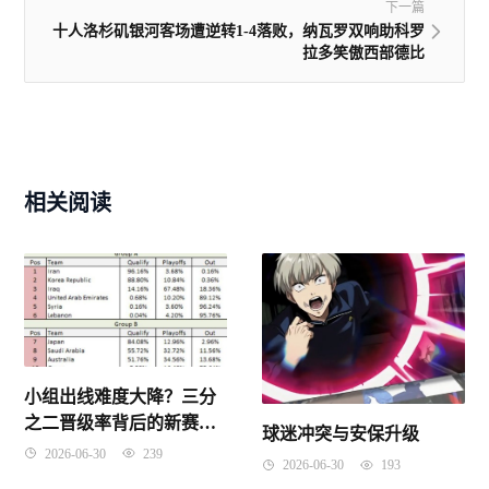
下一篇
十人洛杉矶银河客场遭逆转1-4落败，纳瓦罗双响助科罗
拉多笑傲西部德比
相关阅读
小组出线难度大降？三分
之二晋级率背后的新赛制
球迷冲突与安保升级
真相
2026-06-30
239
2026-06-30
193