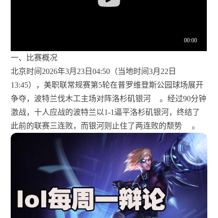
一、比赛概况
北京时间2026年3月23日04:50（当地时间3月22日
13:45），美职联常规赛第5轮在普罗维登斯公园球场展开
争夺，波特兰伐木工主场对阵洛杉矶银河
。经过90分钟
激战，十人应战的波特兰以1-1逼平洛杉矶银河，终结了
此前的联赛三连败，而银河则止住了两连败的颓势
。