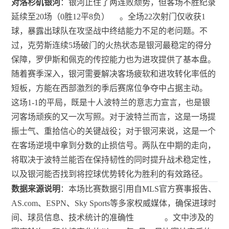
对洛杉矶银河
：银河止住了两连败颓势，但客场不胜纪录
延续至20场（0胜12平8负）
。全场22次射门仅收获1
球，暴露出球队在攻坚战中终结能力不足的老问题。不
过，克劳斯连续5场破门的火热状态是银河最稳定的得分
保障，罗伊斯和佩克的传控能力也为进攻提供了基本盘。
随着赛季深入，银河需要解决客场疲软和进攻转化率低的
短板，方能在西部激烈的季后赛席位争夺中占据主动。
这场1-1的平局，既是十人波特兰的意志力宣言，也是银
河客场顽疾的又一次写照。对于波特兰而言，这是一场提
振士气、重拾信心的关键战役；对于银河来说，这是一个
在客场逆境中拿到分数的止损信号。两队在中期的走向，
将取决于波特兰能否在保持韧性的同时提升战术稳定性，
以及银河能否找到将控球优势转化为胜利的有效路径。
数据来源说明
：本场比赛数据引用自MLS官方赛事报告、
AS.com
、ESPN、Sky
Sports等多家权威媒体，确保进球时
间、球员信息、技术统计的准确性
。文中涉及的