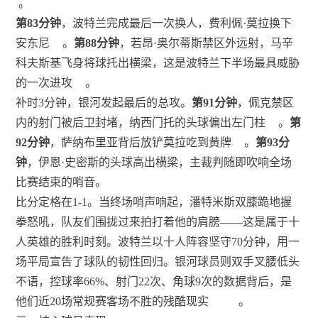
。
第83分钟
，波特兰完成最后一次换人，费利佩·莫拉换下
安东尼
。
第88分钟
，若昂·奥尔蒂斯禁区外远射，马辛
科夫斯基飞身将球托出横梁，这是波特兰下半场最具威胁
的一次进攻
。
补时3分钟，银河发起最后的总攻。
第91分钟
，佩克禁区
内的射门被后卫封堵，纳西门托的头球偏出左门柱
。
第
92分钟
，萨纳布里亚背后放铲莫拉吃到黄牌
。
第93分
钟
，伊恩·史密斯的头球高出横梁，主裁判随即吹响全场
比赛结束的哨音。
比分定格在1-1。当终场哨声响起，潘特米斯双膝跪地握
拳怒吼，队友们围拢过来拍打着他的肩膀——这是属于十
人英雄的胜利时刻。波特兰以十人阵容坚守70分钟，用一
场平局宣告了球队的韧性回归。银河球员则双手叉腰低头
不语，控球率66%、射门22次、角球9次的数据背后，是
他们近20场常规赛客场不胜的残酷现实
。