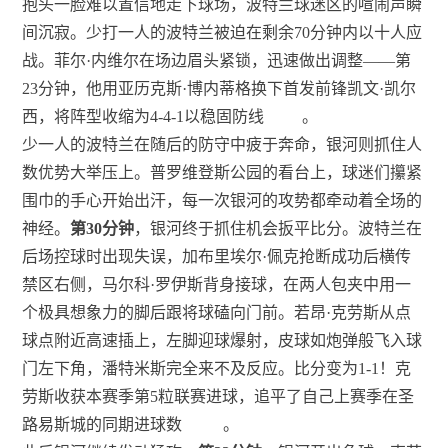
抱头一脸难以置信地走下球场，波特兰球迷区的喧闹声瞬
间沉寂。少打一人的波特兰被迫在剩余70分钟内以十人应
战。菲尔·内维尔在场边眉头紧锁，迅速做出调整——第
23分钟，他用亚历克斯·博内蒂格换下首发前锋凯文·凯尔
西，将阵型收缩为4-4-1以稳固防线
。
少一人的波特兰在随后的防守中疲于奔命，银河则抓住人
数优势大举压上。普罗维登斯公园的看台上，球迷们攥紧
围巾的手心开始出汗，每一次银河的攻势都牵动着全场的
神经。
第30分钟
，银河终于抓住机会扳平比分。波特兰在
后场控球时出现失误，加布里埃尔·佩克抢断成功后横传
禁区右侧，马尔科·罗伊斯背身接球，在两人包夹中用一
个极具想象力的脚后跟将球磕向门前。若昂·克劳斯从点
球点附近高速插上，左脚迎球爆射，皮球如炮弹般飞入球
门左下角，潘特米斯完全来不及反应。比分变为1-1！克
劳斯收获本赛季第5粒联赛进球，追平了自己上赛季在圣
路易斯城的同期进球数
。