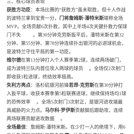
三、核心球员表现
获胜方功臣
：本场比赛的“获胜方”虽未取胜，但十人作战
的波特兰拿到宝贵一分，
门将詹姆斯·潘特米斯
堪称全场
MVP。全场贡献6次扑救，其中上半场4次关键扑救力保球
门不失
。第30分钟克劳斯扳平后，潘特米斯在第32
分钟、第55分钟、第78分钟连续扑出银河的必进球机会，
是波特兰守住平局的第一功臣。
维尔德
在第13分钟打入个人赛季第2球，连续两场破门，
成为波特兰队内首位攻入两球的球员
。全场仅2次射门
即收获1粒进球，终结效率极高。
失利方亮点
：洛杉矶银河前锋
若昂·克劳斯
在第30分钟打
入扳平球，收获本赛季第5粒联赛进球，继续保持场均1球
的恐怖效率
。全场5次射门3次射正，是银河进攻端最
具威胁的火力点。
马尔科·罗伊斯
贡献脚后跟助攻，连续
两场联赛贡献进攻数据
。
全场最佳
：詹姆斯·潘特米斯。在少打一人的绝境下，用6