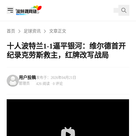
首页
足球资讯
文章正文
十人波特兰1-1逼平银河：维尔德首开
纪录克劳斯救主，红牌改写战局
用户投稿
发布于：2026年04月21日
管理员
426 阅读 · 0 评论