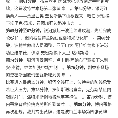
收
。
第61分钟
，布兰登·拜因战术犯规放倒对手吃到黄
牌，这是波特兰本场第二张黄牌
。
第62分钟
，银河连
换两人——莫里西奥·奎瓦斯换下山根视来，哈伯·米勒换
下埃里克·汤米，意图加强边路冲击力
。
第65分钟至67分钟
，银河掀起一波连续进攻潮，先后完成
4次射门，但均被波特兰防线或潘特米斯化解
。
第68分
钟
，波特兰做出人员调整，亚历山大·阿拉维纳换下进球
功臣维尔德，伊恩·史密斯换下大卫·达科斯塔
。
第74分钟
，银河再做调整，卢卡斯·萨纳布里亚换下朱利
安·奥德，继续加强中场控制
。
第76分钟
，刚替补登场
的史密斯因放倒奎瓦斯吃到黄牌
。
比赛进入最后15分钟，银河全线压上，波特兰的防线承受
着巨大压力。
第78分钟
，罗伊斯送出直塞，克劳斯禁区内
起脚射门，潘特米斯倒地将球牢牢抱住
。
第79分钟
，博
内蒂格背后拉拽克劳斯吃到黄牌
。
第80分钟
，博内蒂格
再次犯规，裁判掏出黄牌，这是波特兰本场第四张黄牌