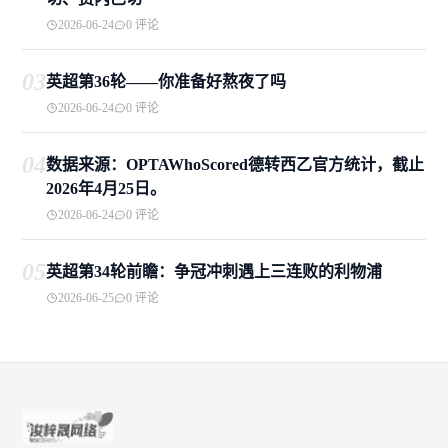
2026-06-24
0 评论
03
英超第36轮——你准备好熬夜了吗
2026-06-24
0 评论
04
数据来源：OPTAWhoScored德转西乙官方统计，截止
2026年4月25日。
2026-06-24
0 评论
05
英超第34轮前瞻：争冠冲刺遇上三连败的利物浦
2026-06-25
0 评论