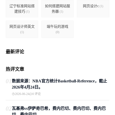
辽宁标准网站搭
如何搭建网站服
网页设计c
(1)
建技巧
务器
(1)
(1)
网页设计师英文
端午玩的游戏
(1)
(0)
最新评论
热评文章
01
数据来源：NBA官方统计Basketball-Reference，截止
2026年4月24日。
2026-06-24
0 评论
02
瓦基弗vs伊萨奇巴希，费内巴切、费内巴切、费内巴
切、费内巴切