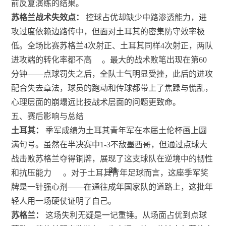
前反复演练的结果。
苏格兰战术失效点：
控球占优却缺少中路渗透能力，进
攻过度依赖边路传中，但面对土耳其的密集防守效率极
低。全场比赛苏格兰4次射正、土耳其同样4次射正，两队
进攻端的转化率都不高
。最大的战术败笔出现在第60
分钟——点球罚失之后，全队士气明显受挫，此后的进攻
配合失去章法，球员的跑动和传球都带上了焦躁与慌乱，
心理层面的崩塌远比技战术层面的问题更致命。
五、赛后影响与总结
土耳其：
季军成绩为土耳其青年军在本届土伦杯画上圆
满句号。虽然在半决赛中1-3不敌墨西哥，但通过点球大
战击败苏格兰夺得铜牌，展现了这支球队在逆境中的韧性
21
21
21
21
21
21
21
21
21
21
21
21
21
48
和抗压能力
。对于土耳其青年足球而言，这座季军奖
牌是一针强心剂——在通往成年国家队的道路上，这批年
轻人用一场硬仗证明了自己。
苏格兰：
这场失利无疑是一记重锤。从场面占优到点球