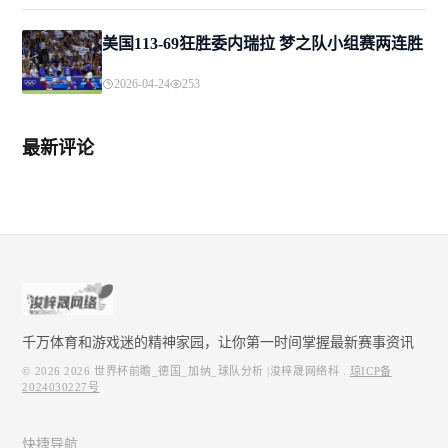
美国113-69狂胜委内瑞拉 梦之队小组赛两连胜
2026-04-24
253
最新评论
千万体育和游戏迷的精神家园，让你第一时间掌握最新赛事资讯
© 2026
2026 世界杯前瞻_德国_加纳_球队分析 |浚梓晟网络科
.
琼ICP备
2024030227号
快捷导航