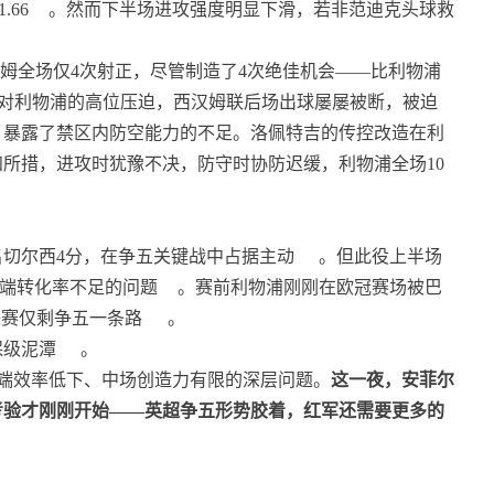
66
。然而下半场进攻强度明显下滑，若非范迪克头球救
姆全场仅4次射正，尽管制造了4次绝佳机会——比利物浦
对利物浦的高位压迫，西汉姆联后场出球屡屡被断，被迫
，暴露了禁区内防空能力的不足。洛佩特吉的传控改造在利
所措，进攻时犹豫不决，防守时协防迟缓，利物浦全场10
名切尔西4分，在争五关键战中占据主动
。但此役上半场
攻端转化率不足的问题
。赛前利物浦刚刚在欧冠赛场被巴
联赛仅剩争五一条路
。
保级泥潭
。
端效率低下、中场创造力有限的深层问题。
这一夜，安菲尔
考验才刚刚开始——英超争五形势胶着，红军还需要更多的