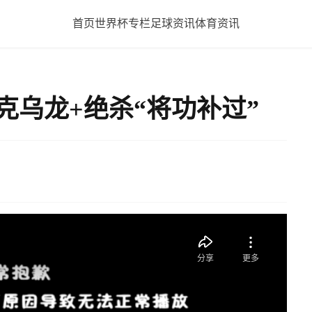
首页
世界杯专栏
足球资讯
体育资讯
克乌龙+绝杀“将功补过”