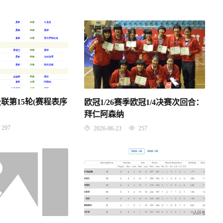
曼联第15轮(赛程表序
欧冠1/26赛季欧冠1/4决赛次回合：
拜仁阿森纳
297
2026-06-23
257