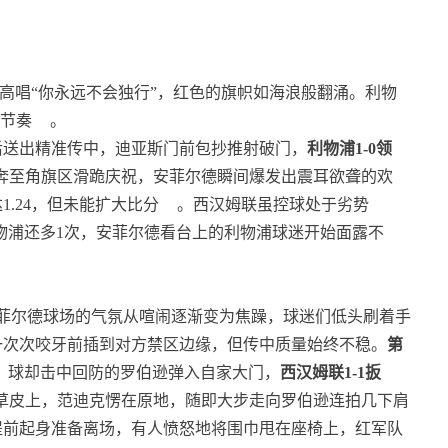
台高唱“你永远不会独行”，红色的旗帜如海浪般翻涌。利物
赛节奏
。
后送出精准传中，迪亚斯门前包抄推射破门，
利物浦1-0领
奔至角旗区滑跪庆祝，安菲尔德瞬间爆发出震耳欲聋的欢
.24，但未能扩大比分
。西汉姆联虽控球处于劣势
利物浦还多1次，安菲尔德看台上的利物浦球迷开始面露不
安菲尔德球场的气氛从喧闹逐渐变为焦躁，球迷们低头刷着手
一次次咬牙前插到对方禁区边缘，但传中质量始终不稳。
第
，球却击中回防的罗伯逊弹入自家大门，
西汉姆联1-1扳
草皮上，范迪克愣在原地，随即大步走向罗伯逊连拍几下肩
提前起身准备离场，有人愤怒地将围巾甩在座椅上，红军队