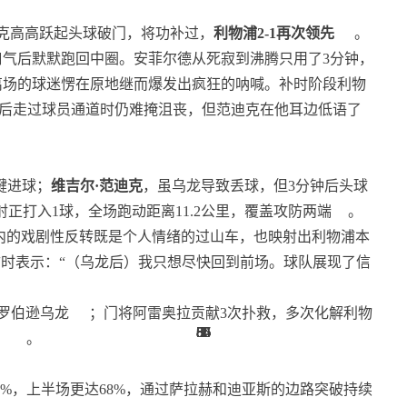
克高高跃起头球破门，将功补过，
利物浦2-1再次领先
。
气后默默跑回中圈。安菲尔德从死寂到沸腾只用了3分钟，
离场的球迷愣在原地继而爆发出疯狂的呐喊。补时阶段利物
后走过球员通道时仍难掩沮丧，但范迪克在他耳边低语了
键进球；
维吉尔·范迪克
，虽乌龙导致丢球，但3分钟后头球
射正打入1球，全场跑动距离11.2公里，覆盖攻防两端
。
内的戏剧性反转既是个人情绪的过山车，也映射出利物浦本
访时表示：“（乌龙后）我只想尽快回到前场。球队展现了信
罗伯逊乌龙
；门将阿雷奥拉贡献3次扑救，多次化解利物
84
56
56
56
67
56
56
56
85
84
85
2
2
2
2
2
2
1
1
1
1
1
）
。
5%，上半场更达68%，通过萨拉赫和迪亚斯的边路突破持续