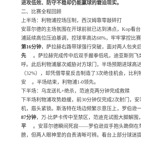
进攻低效、防守不稳却仍能赢球的窘迫现实。
二、比赛全程回顾
上半场：利物浦控场压制，西汉姆靠零敲碎打
安菲尔德的主场氛围在开球前就已达到沸点，Kop看
浦延续高位压迫基调，控球率高达68%，牢牢掌控比
第16分钟
，萨拉赫右路带球强行突破，面对两人包夹
先
。萨拉赫完成传中后双手握拳低吼，迪亚斯则飞
呼。此后利物浦屡次威胁对方球门，半场预期进球高达1
（32%），却凭借零星反击制造了3次绝佳机会，比
安
。半场结束，利物浦1-0领先。
下半场：乌龙送礼+绝杀，范迪克两分钟完成救赎
下半场利物浦攻势趋缓，前30分钟仅完成2次射门，
机，眉头紧锁。斯洛特在场边频繁示意压上，罗伯逊
87分钟
，万-比萨卡传中至禁区，范迪克试图大脚解围
平
。安菲尔德瞬间死寂——罗伯逊双手抱头跪倒在
膀，但两人眼神里的自责清晰可辨。看台上部分球迷