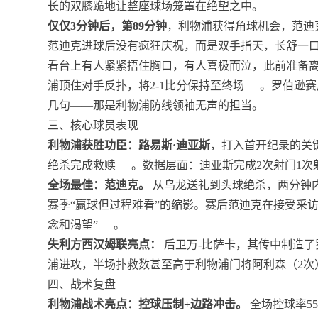
长的双膝跪地让整座球场笼罩在绝望之中。
仅仅3分钟后，第89分钟
，利物浦获得角球机会，范迪
范迪克进球后没有疯狂庆祝，而是双手指天，长舒一口
看台上有人紧紧捂住胸口，有人喜极而泣，此前准备
浦顶住对手反扑，将2-1比分保持至终场
。罗伯逊赛
几句——那是利物浦防线领袖无声的担当。
三、核心球员表现
利物浦获胜功臣：路易斯·迪亚斯
，打入首开纪录的关
绝杀完成救赎
。数据层面：迪亚斯完成2次射门1次
全场最佳：范迪克。
从乌龙送礼到头球绝杀，两分钟
赛季“赢球但过程难看”的缩影。赛后范迪克在接受采
念和渴望”
。
失利方西汉姆联亮点：
后卫万-比萨卡，其传中制造了
浦进攻，半场扑救数甚至高于利物浦门将阿利森（2次
四、战术复盘
利物浦战术亮点：控球压制+边路冲击。
全场控球率5