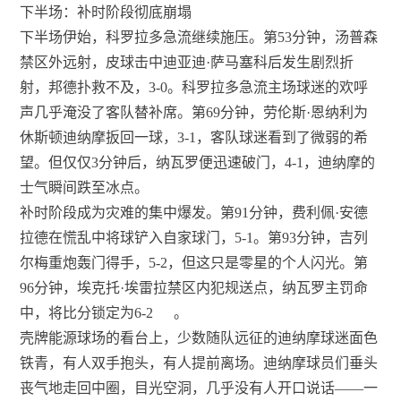
下半场：补时阶段彻底崩塌
下半场伊始，科罗拉多急流继续施压。第53分钟，汤普森
禁区外远射，皮球击中迪亚迪·萨马塞科后发生剧烈折
射，邦德扑救不及，3-0。科罗拉多急流主场球迷的欢呼
声几乎淹没了客队替补席。第69分钟，劳伦斯·恩纳利为
休斯顿迪纳摩扳回一球，3-1，客队球迷看到了微弱的希
望。但仅仅3分钟后，纳瓦罗便迅速破门，4-1，迪纳摩的
士气瞬间跌至冰点。
补时阶段成为灾难的集中爆发。第91分钟，费利佩·安德
拉德在慌乱中将球铲入自家球门，5-1。第93分钟，吉列
尔梅重炮轰门得手，5-2，但这只是零星的个人闪光。第
96分钟，埃克托·埃雷拉禁区内犯规送点，纳瓦罗主罚命
中，将比分锁定为6-2
。
壳牌能源球场的看台上，少数随队远征的迪纳摩球迷面色
铁青，有人双手抱头，有人提前离场。迪纳摩球员们垂头
丧气地走回中圈，目光空洞，几乎没有人开口说话——一