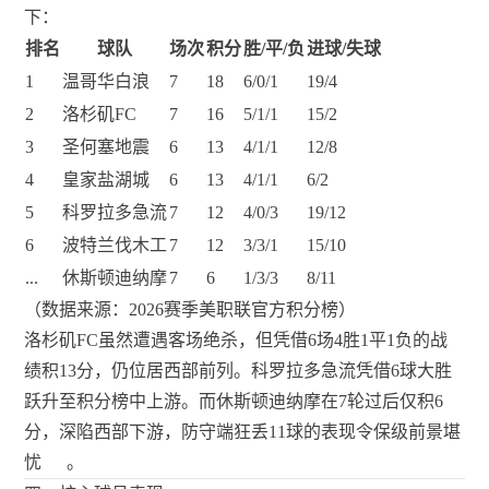
下：
排名
球队
场次
积分
胜/平/负
进球/失球
1
温哥华白浪
7
18
6/0/1
19/4
2
洛杉矶FC
7
16
5/1/1
15/2
3
圣何塞地震
6
13
4/1/1
12/8
4
皇家盐湖城
6
13
4/1/1
6/2
5
科罗拉多急流
7
12
4/0/3
19/12
6
波特兰伐木工
7
12
3/3/1
15/10
...
休斯顿迪纳摩
7
6
1/3/3
8/11
（数据来源：2026赛季美职联官方积分榜）
洛杉矶FC虽然遭遇客场绝杀，但凭借6场4胜1平1负的战
绩积13分，仍位居西部前列。科罗拉多急流凭借6球大胜
跃升至积分榜中上游。而休斯顿迪纳摩在7轮过后仅积6
分，深陷西部下游，防守端狂丢11球的表现令保级前景堪
忧
。