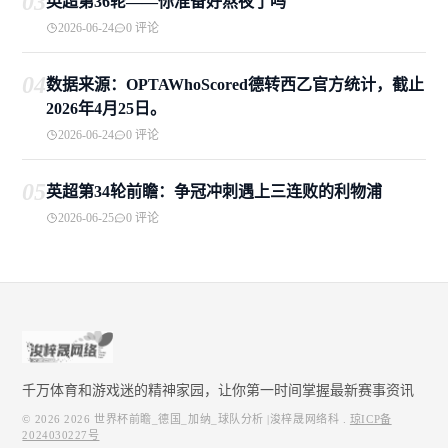
03
英超第36轮——你准备好熬夜了吗
2026-06-24
0 评论
04
数据来源：OPTAWhoScored德转西乙官方统计，截止
2026年4月25日。
2026-06-24
0 评论
05
英超第34轮前瞻：争冠冲刺遇上三连败的利物浦
2026-06-25
0 评论
千万体育和游戏迷的精神家园，让你第一时间掌握最新赛事资讯
© 2026
2026 世界杯前瞻_德国_加纳_球队分析 |浚梓晟网络科
.
琼ICP备
2024030227号