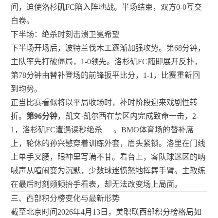
间，迫使洛杉矶FC陷入阵地战。半场结束，双方0-0互交
白卷。
下半场：绝杀时刻击溃卫冕希望
下半场开场后，波特兰伐木工逐渐加强攻势。第68分钟，
主队率先打破僵局，1-0领先。洛杉矶FC随即展开反扑，
第78分钟由替补登场的前锋扳平比分，1-1，比赛重新回
到均势。
正当比赛看似将以平局收场时，补时阶段迎来戏剧性转
折。
第96分钟
，凯文·凯尔西在禁区内完成致命一击，2-
1，洛杉矶FC遭遇读秒绝杀
。BMO体育场的替补席
上，轮休的孙兴慜穿着训练外套，眉头紧锁。洛里在门线
上单手叉腰，眼神里写满不甘。看台上，客队球迷区的呐
喊声从喧闹变为沉默，少数球迷愤怒地挥舞手臂。主教练
在最后时刻频频抬手看表，却无法改变场上局面。
三、西部积分榜变化与最新形势
截至北京时间2026年4月13日，美职联西部积分榜格局如