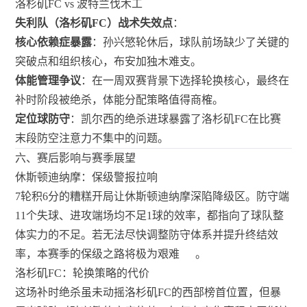
洛杉矶FC vs 波特兰伐木工
失利队（洛杉矶FC）战术失效点
：
核心依赖症暴露
：孙兴慜轮休后，球队前场缺少了关键的
突破点和组织核心，布安加独木难支。
体能管理争议
：在一周双赛背景下选择轮换核心，最终在
补时阶段被绝杀，体能分配策略值得商榷。
定位球防守
：凯尔西的绝杀进球暴露了洛杉矶FC在比赛
末段防空注意力不集中的问题。
六、赛后影响与赛季展望
休斯顿迪纳摩：保级警报拉响
7轮积6分的糟糕开局让休斯顿迪纳摩深陷降级区。防守端
11个失球、进攻端场均不足1球的效率，都指向了球队整
体实力的不足。若无法尽快调整防守体系并提升终结效
率，本赛季的保级之路将极为艰难
。
洛杉矶FC：轮换策略的代价
这场补时绝杀虽未动摇洛杉矶FC的西部榜首位置，但暴