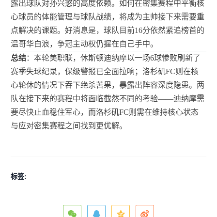
露出球队对孙兴慜的高度依赖。如何在密集赛程中平衡核
心球员的体能管理与球队战绩，将成为主帅接下来需要重
点解决的课题。好消息是，球队目前16分依然紧追榜首的
温哥华白浪，争冠主动权仍握在自己手中。
总结
：本轮美职联，休斯顿迪纳摩以一场6球惨败刷新了
赛季失球纪录，保级警报已全面拉响；洛杉矶FC则在核
心轮休的情况下吞下绝杀苦果，暴露出阵容深度隐患。两
队在接下来的赛程中将面临截然不同的考验——迪纳摩需
要尽快止血稳住军心，而洛杉矶FC则需在维持核心状态
与应对密集赛程之间找到更优解。
标签: